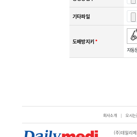
기타파일
숫자음성듣기
새로고침
도배방지키
*
자동등
회사소개
오시는
|
(주)데일리메디