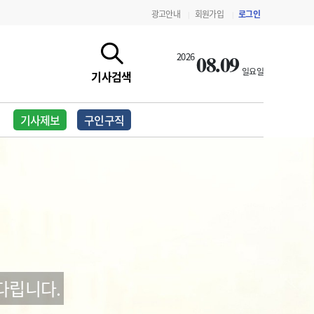
광고안내
회원가입
로그인
|
|
08.09
2026
일요일
기사검색
기사제보
구인구직
지침·기준·평가
약제급여 심사 결과
다립니다.