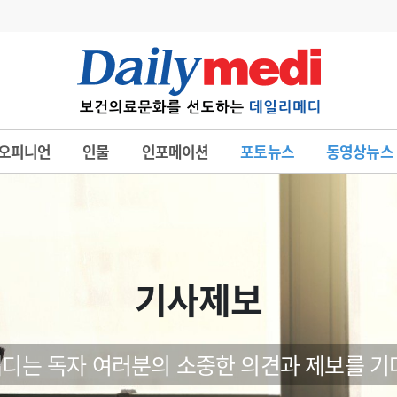
변경
사고
수첩
오피니언
인물
인포메이션
포토뉴스
동영상뉴스
계
6
관리급여 실시
7
지필공 지원책
8
수련환경 개선
9
의과대학 입시
기사제보
10
약가인하
유권해석
정책/통계
공시
디는 독자 여러분의 소중한 의견과 제보를 기