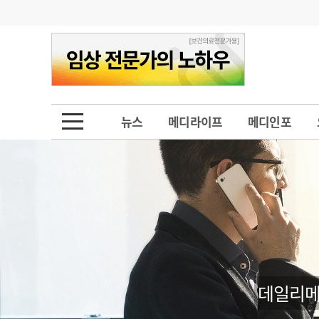
기부
모집
메디인포
인사
부음
오피니언
칼럼
건강정보
금주의 검색어
인물
초대석
피플
뉴스
메디라이프
메디인포
1
의사인력 수급 추
동영상뉴스
2
성분명 처방
포토뉴스
포토뉴스
3
AI의료
4
전공의 모집 결과
메디 Hospital
지역병원
중소병원
5
의사국시 합격률
인포메이션
행정처분
판례
데일리메
학회·연수강좌
학회/연수강좌
행사