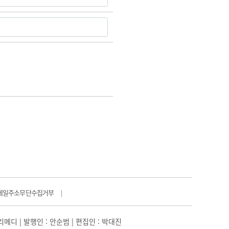
메일주소무단수집거부
|
일리메디 | 발행인 : 안순범 | 편집인 : 박대진