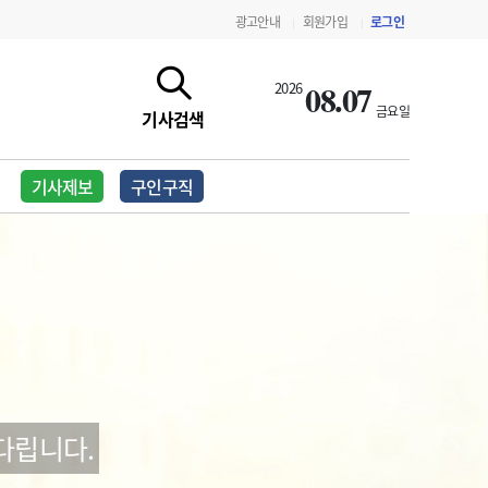
광고안내
회원가입
로그인
|
|
08.07
2026
금요일
기사검색
기사제보
구인구직
지침·기준·평가
약제급여 심사 결과
다립니다.