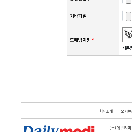
기타파일
숫자음성듣기
새로고침
도배방지키
*
자동등
회사소개
오시는
|
(주)데일리메디