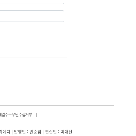
메일주소무단수집거부
|
일리메디 | 발행인 : 안순범 | 편집인 : 박대진