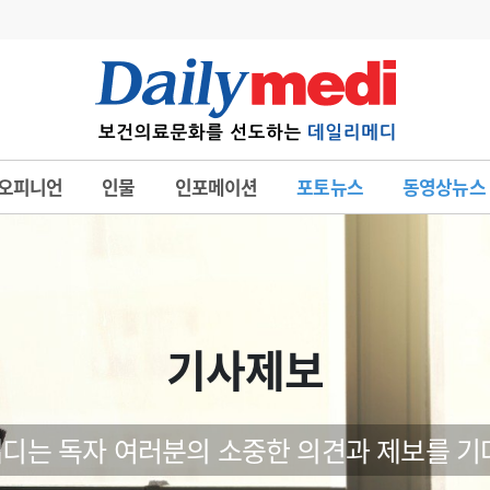
변경
사고
수첩
오피니언
인물
인포메이션
포토뉴스
동영상뉴스
계
6
관리급여 실시
7
지필공 지원책
8
수련환경 개선
9
의과대학 입시
기사제보
10
약가인하
유권해석
정책/통계
공시
디는 독자 여러분의 소중한 의견과 제보를 기