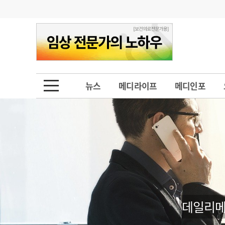
기부
모집
메디인포
인사
부음
오피니언
칼럼
건강정보
금주의 검색어
인물
초대석
피플
뉴스
메디라이프
메디인포
1
의사인력 수급 추
동영상뉴스
2
성분명 처방
포토뉴스
포토뉴스
3
AI의료
4
전공의 모집 결과
메디 Hospital
지역병원
중소병원
5
의사국시 합격률
인포메이션
행정처분
판례
데일리메
학회·연수강좌
학회/연수강좌
행사