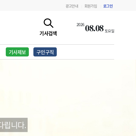
광고안내
회원가입
로그인
|
|
08.08
2026
토요일
기사검색
기사제보
구인구직
지침·기준·평가
약제급여 심사 결과
다립니다.