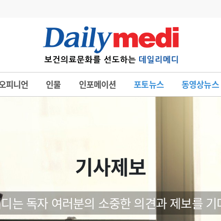
변경
사고
수첩
오피니언
인물
인포메이션
포토뉴스
동영상뉴스
계
6
관리급여 실시
7
지필공 지원책
8
수련환경 개선
9
의과대학 입시
기사제보
10
약가인하
유권해석
정책/통계
공시
디는 독자 여러분의 소중한 의견과 제보를 기