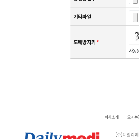
기타파일
숫자음성듣기
새로고침
도배방지키
*
자동등
회사소개
오시는
|
(주)데일리메디