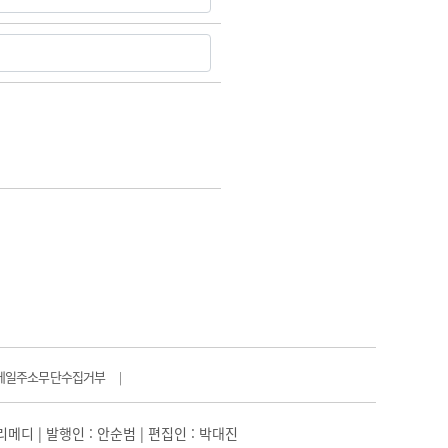
메일주소무단수집거부
|
일리메디 | 발행인 : 안순범 | 편집인 : 박대진