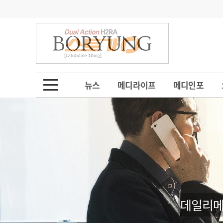
기부
모집
메디인포
인사
부음
오피니언
칼럼
건강정보
금주의 검색어
인물
초대석
피플
뉴스
메디라이프
메디인포
1
의사인력 수급 추
동영상뉴스
2
성분명 처방
포토뉴스
포토뉴스
3
AI의료
4
전공의 모집 결과
메디 Hospital
지역병원
중소병원
5
의사국시 합격률
인포메이션
행정처분
판례
데일리메
학회·연수강좌
학회/연수강좌
행사