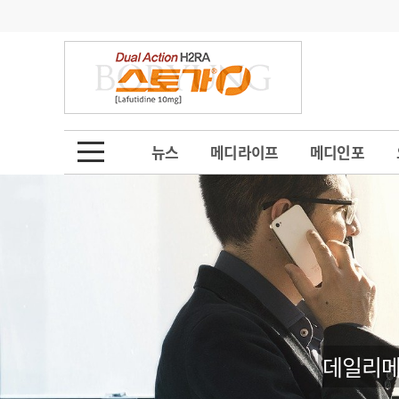
기부
모집
메디인포
인사
부음
오피니언
칼럼
건강정보
금주의 검색어
인물
초대석
피플
뉴스
메디라이프
메디인포
1
의사인력 수급 추
동영상뉴스
2
성분명 처방
포토뉴스
포토뉴스
3
AI의료
4
전공의 모집 결과
메디 Hospital
지역병원
중소병원
5
의사국시 합격률
인포메이션
행정처분
판례
데일리메
학회·연수강좌
학회/연수강좌
행사