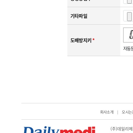
기타파일
숫자음성듣기
새로고침
도배방지키
*
자동등
회사소개
오시는
|
(주)데일리메디