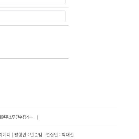
메일주소무단수집거부
|
일리메디 | 발행인 : 안순범 | 편집인 : 박대진