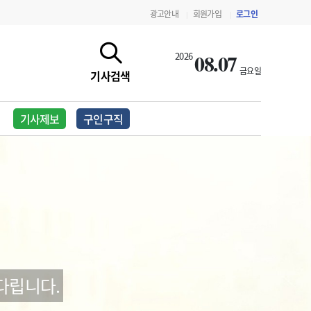
광고안내
회원가입
로그인
|
|
08.07
2026
금요일
기사검색
기사제보
구인구직
지침·기준·평가
약제급여 심사 결과
다립니다.