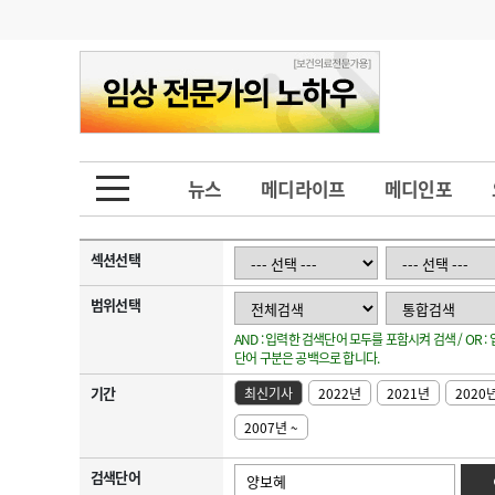
기부
모집
메디인포
인사
부음
오피니언
칼럼
건강정보
금주의 검색어
인물
초대석
피플
뉴스
메디라이프
메디인포
1
의사인력 수급 추
동영상뉴스
2
성분명 처방
섹션선택
포토뉴스
포토뉴스
3
AI의료
범위선택
AND : 입력한 검색단어 모두를 포함시켜 검색 / OR 
4
전공의 모집 결과
메디 Hospital
지역병원
중소병원
단어 구분은 공백으로 합니다.
5
의사국시 합격률
기간
최신기사
2022년
2021년
2020
인포메이션
행정처분
판례
2007년 ~
학회·연수강좌
학회/연수강좌
행사
검색단어