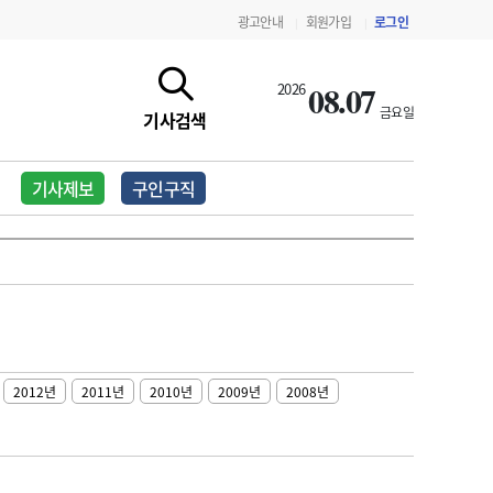
광고안내
회원가입
로그인
|
|
08.07
2026
금요일
기사검색
기사제보
구인구직
2012년
2011년
2010년
2009년
2008년
지침·기준·평가
약제급여 심사 결과