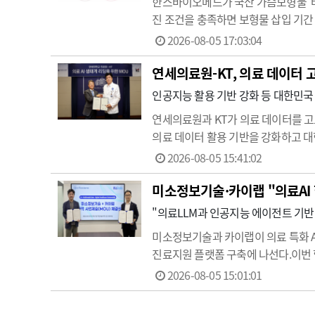
한스바이오메드가 국산 가슴보형물 '바
진 조건을 충족하면 보형물 삽입 기간 내
보장하고 구형구축은 가슴확대의 경우 
2026-08-05 17:03:04
기간 삽입되는 의료…
연세의료원-KT, 의료 데이터 
인공지능 활용 기반 강화 등 대한민국 
연세의료원과 KT가 의료 데이터를 고도
의료 데이터 활용 기반을 강화하고 대
비롯한 주요 관계자가 참석했다.최근 생
2026-08-05 15:41:02
의 가치가 더욱 …
미소정보기술·카이랩 "의료AI 
"의료LLM과 인공지능 에이전트 기반
미소정보기술과 카이랩이 의료 특화 AI 음
진료지원 플랫폼 구축에 나선다.이번 협
점에서 의미가 크다. 양사는 병원과 의
2026-08-05 15:01:01