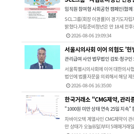
임직원 참여형 사회공헌 캠페인(함께 
SCL그룹(회장 이경률)이 경기도자립
밝혔다.자립준비청년은 만 18세 전
년의 상당수는 기본적인 평균 생활비
2026-08-06 19:09:34
다.이에 SCL그룹과 경기도자립지원
서울시의사회 이어 의협도 '헌
관리급여 사안 법무법인 검토·청구인
서울특별시의사회에 이어 대한의사협회
법인에 법률자문을 의뢰해서 해당 제도
환자 치료 선택권을 과도하게 제한하고
2026-08-06 16:35:00
다…
한국거래소 "CMG제약, 관리
"1000원 미만 상태 연속 25일 지
차바이오텍 계열사인 CMG제약이 관리
만 상태가 오늘(6일)부터 5매매거래
동안 이어지게 되면 관리종목으로 지정하고