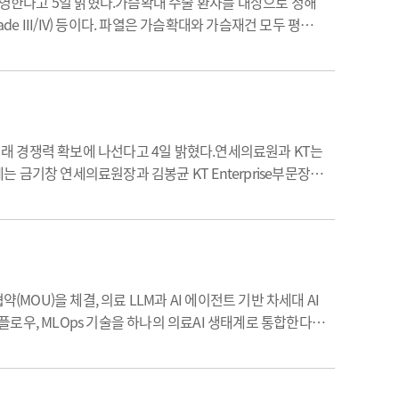
운영한다고 5일 밝혔다.가슴확대 수술 환자를 대상으로 정해
e III/IV) 등이다. 파열은 가슴확대와 가슴재건 모두 평생
삽입 기간 내 무상 교체가 지원된다.가슴보형물은 인체에 장
 미래 경쟁력 확보에 나선다고 4일 밝혔다.연세의료원과 KT는
금기창 연세의료원장과 김봉균 KT Enterprise부문장을
의료 영상, 연구 데이터 등 병원이 보유한 방대한 의료 데이터
(MOU)을 체결, 의료 LLM과 AI 에이전트 기반 차세대 AI
크플로우, MLOps 기술을 하나의 의료AI 생태계로 통합한다는
습, 배포, 운영까지 전(全) 과정을 지원하는 통합 플랫폼…