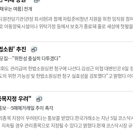
채우는 여름) 전개
지원전담기관(관장 최서현)과 함께 자립준비청년 지원을 위한 임직원 참여
후로 아동양육시설이나 위탁가정 등에서 보호가 종료돼 홀로 세상에 첫발을
조차 감당하기 어려운 형편이다.학자금 등으로 생긴 부채를 홀로 짊어지며
전담기관은 홀로…
법소원' 추진
 모집…"위헌성 충실히 다투겠다"
도 관리급여 헌법소원심판 청구에 나선다.김성근 의협 대변인은 6일 정
의 위헌 가능성 및 헌법소원심판 청구 실효성을 검토했다"고 밝혔다.이어
, 국민 기본권에도 중대한 영향을 미칠 수 있다는 판단했다"고 덧붙였다
종목지정 우려"
속" 통보…5매매거래일 추이 촉각
종목 지정이 우려된다는 통보를 받았다.한국거래소는 지난 5일 코스닥시장 
일 지속될 경우 관리종목으로 지정될 수 있다고 밝혔다.현재 코스닥시장 규정
 있다. CMG제약은 오전 11시 30분 현재 기준 전거래일 대비 3.52% 