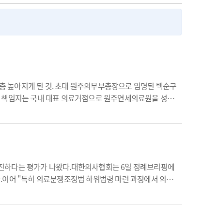
층 높아지게 된 것. 초대 원주의무부총장으로 임명된 백순구
를 책임지는 국내 대표 의료거점으로 원주연세의료원을 성
자주]Q. 초대 의무부총장으로 임명됐다. 소감은원주의무부총
부진하다는 평가가 나왔다.대한의사협회는 6일 정례브리핑에
다.이어 "특히 의료분쟁조정법 하위법령 마련 과정에서 의료
 주장했다.협회는 "법적보호체계가 명확히 제시된다면 필수