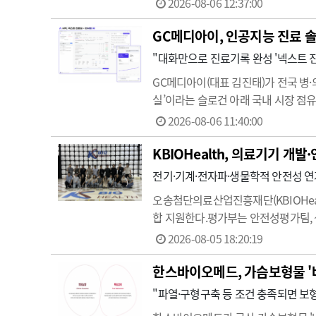
2026-08-06 12:37:00
하면 주가가 700원에…
GC메디아이, 인공지능 진료 솔
"대화만으로 진료기록 완성 '넥스트 진
GC메디아이(대표 김진태)가 전국 병·의
실’이라는 슬로건 아래 국내 시장 점유
작성, 상병·처방 검색까지 진료 과정에서
2026-08-06 11:40:00
KBIOHealth, 의료기기 개발
전기·기계·전자파·생물학적 안전성 
오송첨단의료산업진흥재단(KBIOHea
합 지원한다.평가부는 안전성평가팀, 
한 시험 서비스를 제공하고 있다.의료
2026-08-05 18:20:19
가하고 있다.생체적합성평가팀은 ISO
한스바이오메드, 가슴보형물 '
"파열·구형구축 등 조건 충족되면 보