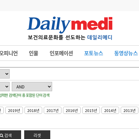
변경
사고
수첩
오피니언
인물
인포메이션
포토뉴스
동영상뉴스
계
6
관리급여 실시
7
지필공 지원책
8
수련환경 개선
: 입력한 검색단어 중 포함된 단어 검색
9
의과대학 입시
10
약가인하
년
2019년
2018년
2017년
2016년
2015년
2014년
2013년
유권해석
정책/통계
공시
검색
리셋