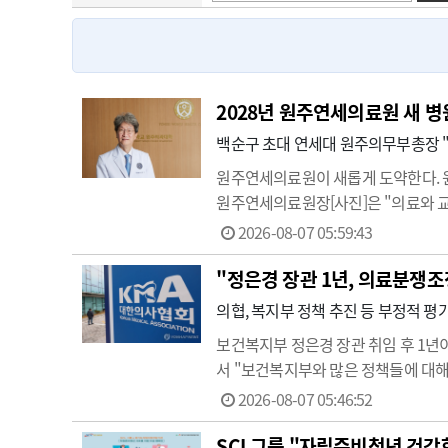
고객센터
회사소개
법적고지
2028년 원주연세의료원 새 병
백순구 초대 연세대 원주의무부총장 "
원주연세의료원이 새롭게 도약한다. 
원주연세의료원장[사진]은 "의료와 
장시키겠다"고 밝혔다. 새로운 미래를
2026-08-07 05:59:43
장이라는 새로운 직제가 신설되고, …
"정은경 장관 1년, 의료분쟁조
의협, 복지부 정책 추진 등 부정적 평
보건복지부 정은경 장관 취임 후 1
서 "보건복지부와 많은 정책들에 대해
인 형사처벌 및 소송 위험성 등의 내
2026-08-07 05:46:52
의료 체…
SCL그룹 "자립준비청년 건강