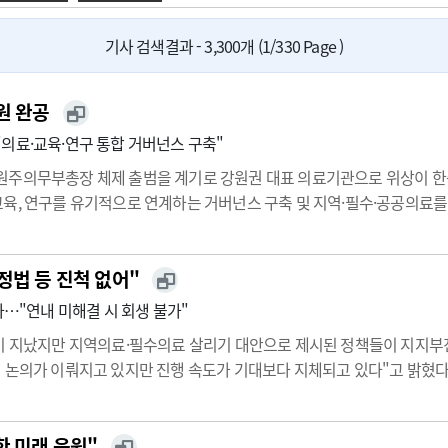
광고안내
기사 검색결과 - 3,300개 (1/330 Page )
원 완공
의료·교육·연구 통합 거버넌스 구축"
원주의무부총장 체제 출범을 계기로 강원권 대표 의료기관으로 위상이 한
교육, 연구를 유기적으로 연계하는 거버넌스 구축 및 지역·필수·공공의료
 그려나갈 그에게서 구체적인 비전 및 향후 계획에 대해 들어봤다.[편집
정법 등 진척 없어"
가…"연내 미해결 시 회생 불가"
년이 지났지만 지역의료·필수의료 살리기 대안으로 제시된 정책들이 지지
 논의가 이뤄지고 있지만 진행 속도가 기대보다 지체되고 있다"고 밝혔
용을 충분히 고려하라고 대통령도 언급했지만, 속도가 나지 않고 있다"고
한 미래 응원"