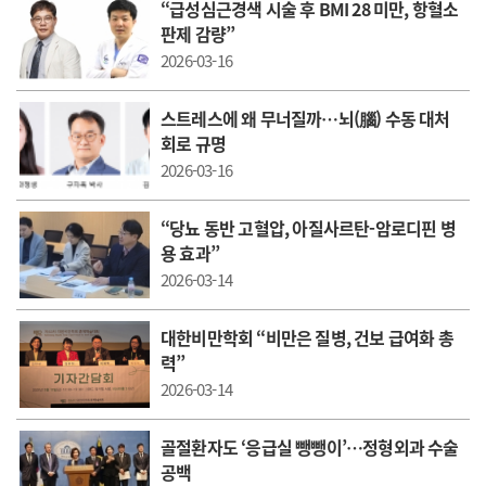
“ 급성심근경색 시술 후 BMI 28 미만, 항혈소
판제 감량”
2026-03-16
스트레스에 왜 무너질까…뇌(腦) 수동 대처
회로 규명
2026-03-16
“당뇨 동반 고혈압, 아질사르탄-암로디핀 병
용 효과”
2026-03-14
대한비만학회 “비만은 질병, 건보 급여화 총
력”
2026-03-14
골절환자도 ‘응급실 뺑뺑이’…정형외과 수술
공백