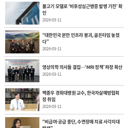
물고기 모델로 ‘비후성심근병증 발병 기전’ 확
인
2026-03-11
“대한민국 분만 인프라 붕괴, 골든타임 놓쳤
다”
2026-03-11
영상의학 의사들 결집…‘MRI 정책’ 파장 확산
2026-03-11
백종우 경희대병원 교수, 한국자살예방협회
장 취임
2026-03-11
“비급여·공급 중단, 수면장애 치료 사각지대
발생”