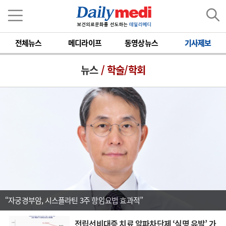
전체뉴스
메디라이프
동영상뉴스
기사제보
뉴스
/ 학술/학회
“자궁경부암, 시스플라틴 3주 항암요법 효과적”
전립선비대증 치료 알파차단제 ‘실명 유발’ 가