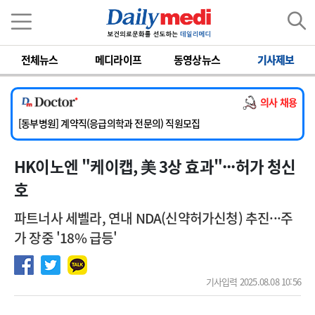
이름
비밀번호
전체뉴스
메디라이프
동영상뉴스
기사제보
[서울아산병원] 2026년 하반기 인턴 모집
[영남대학교의료원] 마취통증의학과 임기제 임상의사 채용
의사 채용
[충남대학교병원] 소아청소년과(소아응급전담) 계약직 의사 공개채용
[동부병원] 계약직(응급의학과 전문의) 직원모집
[이대목동병원] 하반기 전공의(레지던트1년차) 모집
HK이노엔 "케이캡, 美 3상 효과"···허가 청신
[서울아산병원] 2026년 하반기 인턴 모집
[영남대학교의료원] 마취통증의학과 임기제 임상의사 채용
호
파트너사 세벨라, 연내 NDA(신약허가신청) 추진···주
가 장중 '18% 급등'
기사입력 2025.08.08 10:56