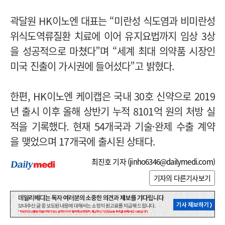
곽달원 HK이노엔 대표는 “미란성 식도염과 비미란성
위식도역류질환 치료에 이어 유지요법까지 임상 3상
을 성공적으로 마쳤다”며 “세계 최대 의약품 시장인
미국 진출이 가시권에 들어섰다”고 밝혔다.
한편, HK이노엔 케이캡은 국내 30호 신약으로 2019
년 출시 이후 올해 상반기 누적 8101억 원의 처방 실
적을 기록했다. 현재 54개국과 기술·완제 수출 계약
을 맺었으며 17개국에 출시된 상태다.
최진호 기자 (
jinho6346@dailymedi.com
)
기자의 다른기사보기