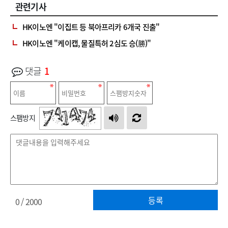
관련기사
HK이노엔 "이집트 등 북아프리카 6개국 진출"
HK이노엔 "케이캡, 물질특허 2심도 승(勝)"
댓글
1
스팸방지
등록
0
/ 2000