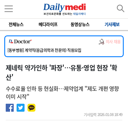
이름
비밀번호
전체뉴스
메디라이프
동영상뉴스
기사제보
[서울아산병원] 2026년 하반기 인턴 모집
[영남대학교의료원] 마취통증의학과 임기제 임상의사 채용
의사 채용
[충남대학교병원] 소아청소년과(소아응급전담) 계약직 의사 공개채용
[동부병원] 계약직(응급의학과 전문의) 직원모집
[이대목동병원] 하반기 전공의(레지던트1년차) 모집
제네릭 약가인하 '파장'…유통·영업 현장 '확
[서울아산병원] 2026년 하반기 인턴 모집
[영남대학교의료원] 마취통증의학과 임기제 임상의사 채용
산'
수수료율 인하 등 현실화…제약업계 "제도 개편 영향
이미 시작"
기사입력 2026.01.08 18:49