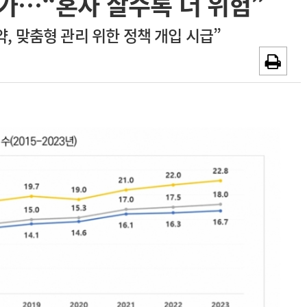
가…“혼자 살수록 더 위험”
~2026-08-31
광고안내
약, 맞춤형 관리 위한 정책 개입 시급”
채용시까지