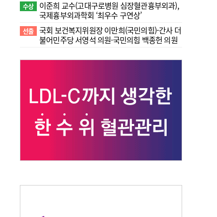
이준희 교수(고대구로병원 심장혈관흉부외과),
수상
국제흉부외과학회 ‘최우수 구연상’
국회 보건복지위원장 이만희(국민의힘)-간사 더
선출
불어민주당 서영석 의원·국민의힘 백종헌 의원