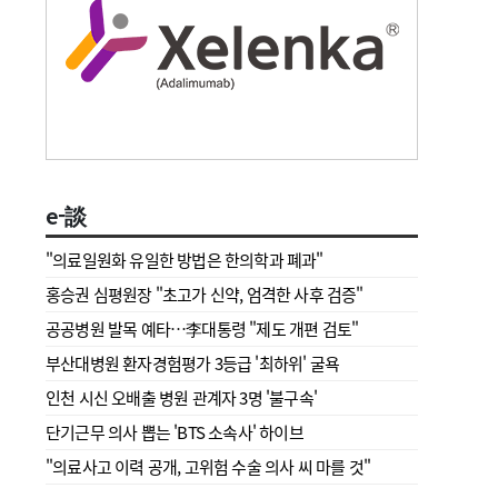
e-談
"의료일원화 유일한 방법은 한의학과 폐과"
홍승권 심평원장 " 초고가 신약, 엄격한 사후 검증"
공공병원 발목 예타…李대통령 "제도 개편 검토"
부산대병원 환자경험평가 3등급 '최하위' 굴욕
인천 시신 오배출 병원 관계자 3명 '불구속'
단기근무 의사 뽑는 'BTS 소속사' 하이브
"의료사고 이력 공개, 고위험 수술 의사 씨 마를 것"