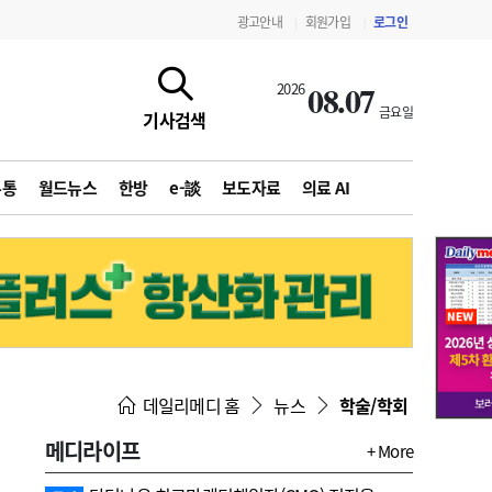
광고안내
회원가입
로그인
|
|
08.07
2026
금요일
기사검색
유통
월드뉴스
한방
e-談
보도자료
의료 AI
지침·기준·평가
약제급여 심사 결과
데일리메디 홈
뉴스
학술/학회
메디라이프
+ More