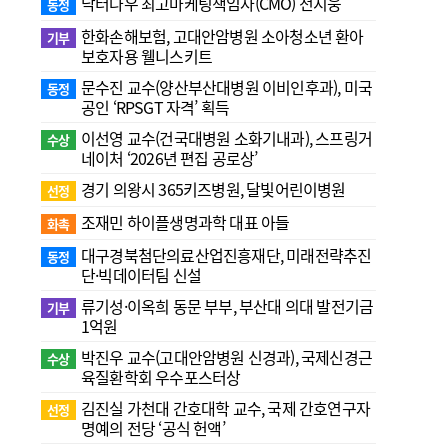
닥터나우 최고마케팅책임자(CMO) 전지웅
동정
한화손해보험, 고대안암병원 소아청소년 환아
기부
보호자용 웰니스키트
문수진 교수( 양산부산대병원 이비인후과), 미국
동정
공인 ‘RPSGT 자격’ 획득
이선영 교수(건국대병원 소화기내과), 스프링거
수상
네이처 ‘2026년 편집 공로상’
경기 의왕시 365키즈병원, 달빛어린이병원
선정
조재민 하이플생명과학 대표 아들
화촉
대구경북첨단의료산업진흥재단, 미래전략추진
동정
단·빅데이터팀 신설
류기성·이옥희 동문 부부, 부산대 의대 발전기금
기부
1억원
박진우 교수(고대안암병원 신경과), 국제신경근
수상
육질환학회 우수포스터상
김진실 가천대 간호대학 교수, 국제 간호연구자
선정
명예의 전당 ‘공식 헌액’