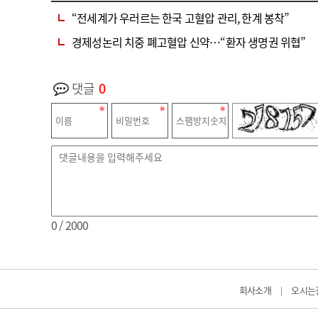
“전세계가 우러르는 한국 고혈압 관리, 한계 봉착”
경제성논리 치중 폐고혈압 신약…“환자 생명권 위협”
댓글
0
0
/ 2000
회사소개
오시는
|