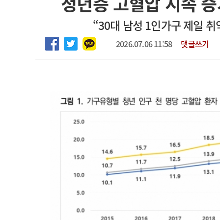
청년층 고혈압 지속 증
2026년 하반기 인턴 모집
고객센터
회사소개
법적고지
“30대 남성 1인가구 제일 취
마취통증의학과 임기제 임상의사 채용
2026.07.06 11:58
댓글쓰기