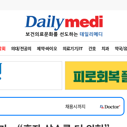
변경
사고
수첩
학회
의대/전공의
제약·바이오
의료기기/IT
간호
치과
약국/
계
6
관리급여 실시
7
지필공 지원책
~2026-08-31
8
수련환경 개선
채용시까지
9
의과대학 입시
 공개채용
채용시까지
10
약가인하
유권해석
정책/통계
공시
채용시까지
~2026-08-15