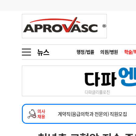
기부
모집
메디인포
인사
부음
오피니언
칼럼
건강정보
금주의 검색어
인물
초대석
피플
뉴스
행정/법률
의원/병원
학술/
1
의사인력 수급 추
동영상뉴스
2
성분명 처방
2026년 하반기 인턴 모집
포토뉴스
포토뉴스
3
AI의료
마취통증의학과 임기제 임상의사 채용
4
전공의 모집 결과
메디 Hospital
지역병원
중소병원
소아청소년과(소아응급전담) 계약직 의사
5
의사국시 합격률
의사
인포메이션
행정처분
판례
계약직(응급의학과 전문의) 직원모집
채용
하반기 전공의(레지던트1년차) 모집
학회·연수강좌
학회/연수강좌
행사