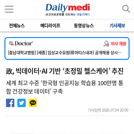
이름
비밀번호
전체뉴스
메디라이프
동영상뉴스
기사제보
[단국대학교병원] 임상전담교원 및 전임의 초빙
[해운대부민병원] [해운대] 2026년 하반기 인턴 모집
의사 채용
[서울아산병원] 건강증진센터 소화기파트 건진교수 초빙
[충남대학교병원] [세종] 임상교수요원(류마티스내과) 공개채용 상시모집
[이대서울병원] 정형외과 일반의 초빙
政, 빅데이터·AI 기반 ‘초정밀 헬스케어’ 추진
[단국대학교병원] 임상전담교원 및 전임의 초빙
[해운대부민병원] [해운대] 2026년 하반기 인턴 모집
세계 최고 수준 ‘한국형 인공지능 학습용 100만명 통
합 건강정보 데이터’ 구축
기사입력 2026.07.04 20:00