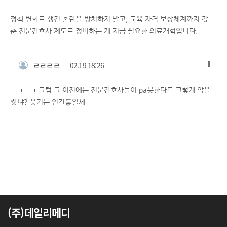
정책 변화로 생긴 혼란을 방치하지 말고, 교육·자격·보상체계까지 갖
춘 전문간호사 제도로 정비하는 게 지금 필요한 의료개혁입니다.
ㄹㄹㄹㄹ
02.19 18:26
ㅋㅋㅋㅋ 그럼 그 이전에는 전문간호사들이 pa못한다도 그렇게 악을
썻냐? 웃기는 인간듷일세
(주)데일리메디