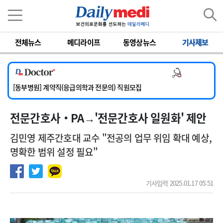
이름
비밀번호
전체뉴스
메디라이프
동영상뉴스
기사제보
[서울아산병원] 2026년 하반기 인턴 모집
[영남대학교의료원] 마취통증의학과 임기제 임상의사 채용
의사 채용
[충남대학교병원] 소아청소년과(소아응급전담) 계약직 의사 공개채용
[동부병원] 계약직(응급의학과 전문의) 직원모집
[이대목동병원] 하반기 전공의(레지던트1년차) 모집
전문간호사‧PA→'전문간호사 일원화' 제안
[서울아산병원] 2026년 하반기 인턴 모집
[영남대학교의료원] 마취통증의학과 임기제 임상의사 채용
김민영 제주간호대 교수 "전공의 업무 위임 확대 예상,
명확한 범위 설정 필요"
기사입력 2025.01.17 05:51