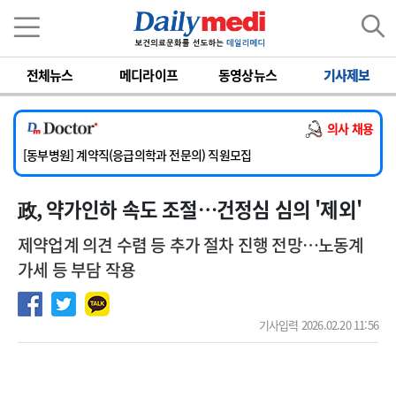
이름
비밀번호
전체뉴스
메디라이프
동영상뉴스
기사제보
[서울아산병원] 2026년 하반기 인턴 모집
[영남대학교의료원] 마취통증의학과 임기제 임상의사 채용
의사 채용
[충남대학교병원] 소아청소년과(소아응급전담) 계약직 의사 공개채용
[동부병원] 계약직(응급의학과 전문의) 직원모집
[이대목동병원] 하반기 전공의(레지던트1년차) 모집
政, 약가인하 속도 조절…건정심 심의 '제외'
[서울아산병원] 2026년 하반기 인턴 모집
[영남대학교의료원] 마취통증의학과 임기제 임상의사 채용
제약업계 의견 수렴 등 추가 절차 진행 전망…노동계
가세 등 부담 작용
기사입력 2026.02.20 11:56