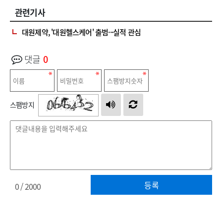
관련기사
대원제약, '대원헬스케어' 출범···실적 관심
댓글
0
스팸방지
등록
0
/ 2000