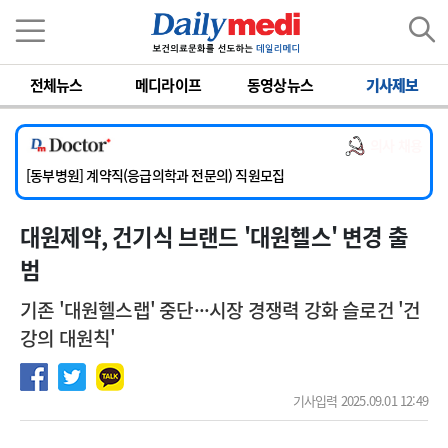
이름
비밀번호
전체뉴스
메디라이프
동영상뉴스
기사제보
[서울아산병원] 2026년 하반기 인턴 모집
[영남대학교의료원] 마취통증의학과 임기제 임상의사 채용
의사 채용
[충남대학교병원] 소아청소년과(소아응급전담) 계약직 의사 공개채용
[동부병원] 계약직(응급의학과 전문의) 직원모집
[이대목동병원] 하반기 전공의(레지던트1년차) 모집
대원제약, 건기식 브랜드 '대원헬스' 변경 출
[서울아산병원] 2026년 하반기 인턴 모집
[영남대학교의료원] 마취통증의학과 임기제 임상의사 채용
범
기존 '대원헬스랩' 중단···시장 경쟁력 강화 슬로건 '건
강의 대원칙'
기사입력 2025.09.01 12:49