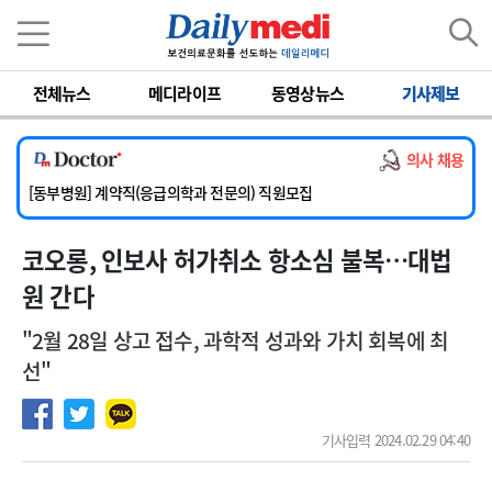
이름
비밀번호
전체뉴스
메디라이프
동영상뉴스
기사제보
[서울아산병원] 2026년 하반기 인턴 모집
[영남대학교의료원] 마취통증의학과 임기제 임상의사 채용
의사 채용
[충남대학교병원] 소아청소년과(소아응급전담) 계약직 의사 공개채용
[동부병원] 계약직(응급의학과 전문의) 직원모집
[이대목동병원] 하반기 전공의(레지던트1년차) 모집
코오롱, 인보사 허가취소 항소심 불복…대법
[서울아산병원] 2026년 하반기 인턴 모집
[영남대학교의료원] 마취통증의학과 임기제 임상의사 채용
원 간다
"2월 28일 상고 접수, 과학적 성과와 가치 회복에 최
선"
기사입력 2024.02.29 04:40