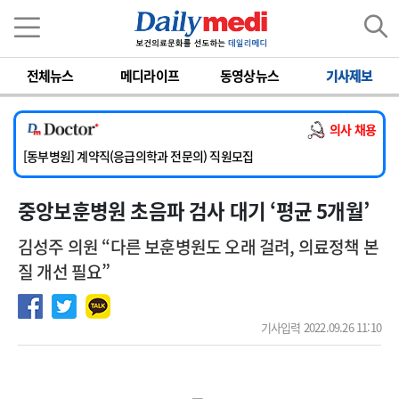
이름
비밀번호
전체뉴스
메디라이프
동영상뉴스
기사제보
[서울아산병원] 2026년 하반기 인턴 모집
[영남대학교의료원] 마취통증의학과 임기제 임상의사 채용
의사 채용
[충남대학교병원] 소아청소년과(소아응급전담) 계약직 의사 공개채용
[동부병원] 계약직(응급의학과 전문의) 직원모집
[이대목동병원] 하반기 전공의(레지던트1년차) 모집
중앙보훈병원 초음파 검사 대기 ‘평균 5개월’
[서울아산병원] 2026년 하반기 인턴 모집
[영남대학교의료원] 마취통증의학과 임기제 임상의사 채용
김성주 의원 “다른 보훈병원도 오래 걸려, 의료정책 본
질 개선 필요”
기사입력 2022.09.26 11:10