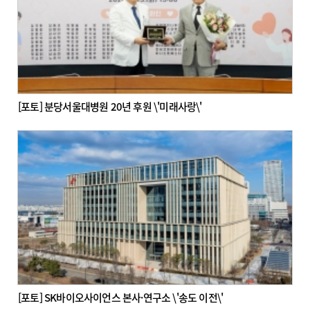
[포토] 분당서울대병원 20년 후원 \'미래사랑\'
[포토] SK바이오사이언스 본사·연구소 \'송도 이전\'