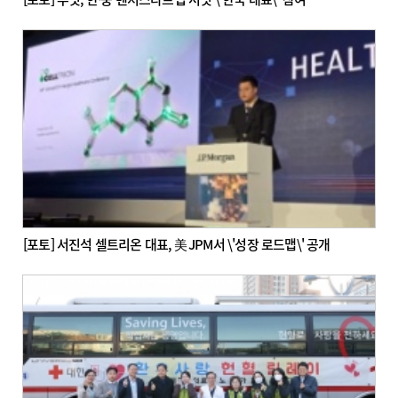
[포토] 서진석 셀트리온 대표, 美 JPM서 \'성장 로드맵\' 공개