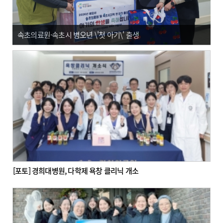
속초의료원·속초시 병오년 \'첫 아기\' 출생
[포토] 경희대병원, 다학제 욕창 클리닉 개소