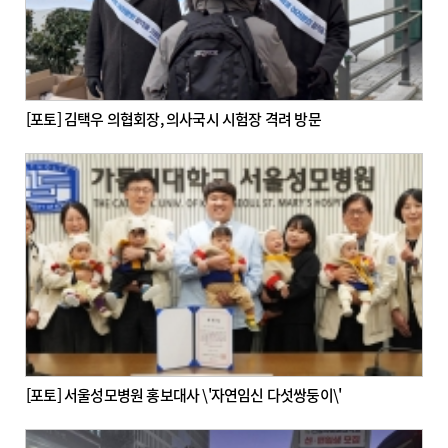
[포토] 김택우 의협회장, 의사국시 시험장 격려 방문
[포토] 서울성모병원 홍보대사 \'자연임신 다섯쌍둥이\'