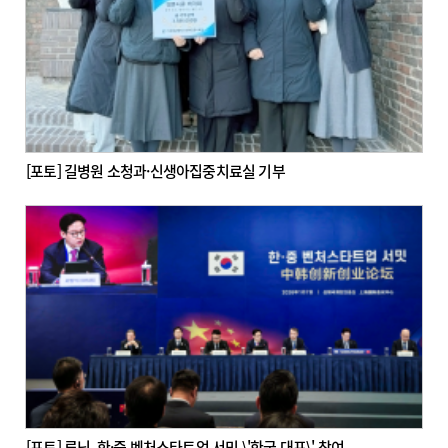
[포토] 길병원 소청과·신생아집중치료실 기부
[포토] 루닛, 한·중 벤처스타트업 서밋 \'한국 대표\' 참여