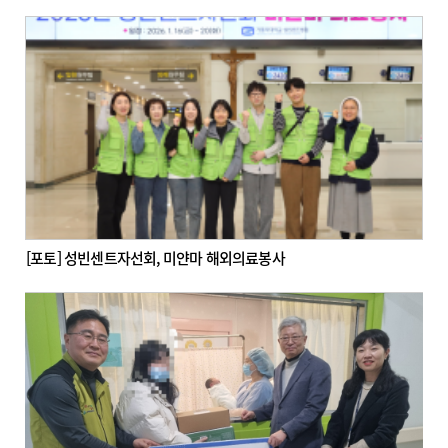
[포토] 성빈센트자선회, 미얀마 해외의료봉사