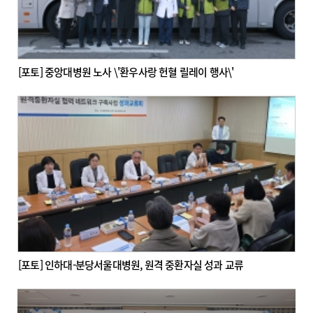
[포토] 중앙대병원 노사 \'환우사랑 헌혈 릴레이 행사\'
[포토] 인하대-분당서울대병원, 원격 중환자실 성과 교류