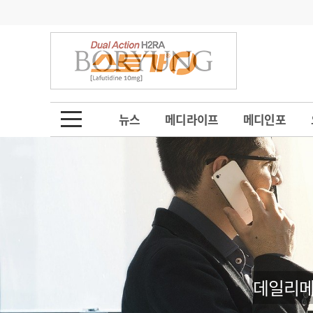
기부
모집
메디인포
인사
부음
오피니언
칼럼
건강정보
금주의 검색어
인물
초대석
피플
뉴스
메디라이프
메디인포
1
의사인력 수급 추
동영상뉴스
2
성분명 처방
포토뉴스
포토뉴스
3
AI의료
4
전공의 모집 결과
메디 Hospital
지역병원
중소병원
5
의사국시 합격률
인포메이션
행정처분
판례
데일리메
학회·연수강좌
학회/연수강좌
행사