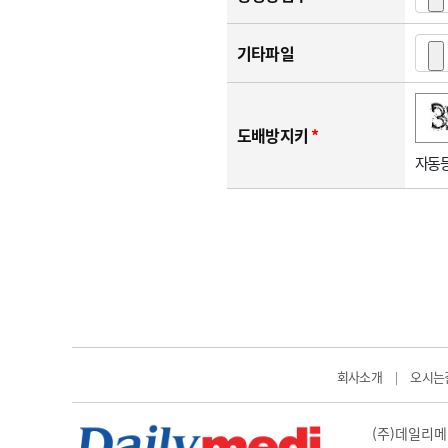
기타파일
숫자음성듣기
새로고침
도배방지키
*
자동등
회사소개
오시는
|
(주)데일리메디