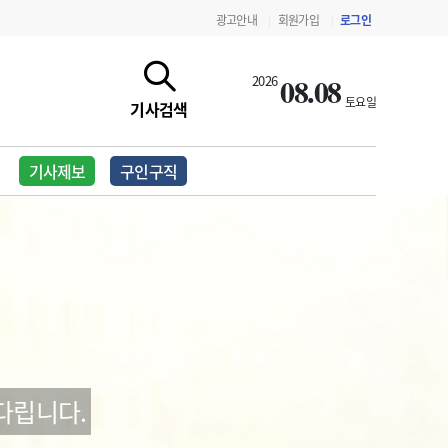
광고안내
회원가입
로그인
|
|
08.08
2026
토요일
기사검색
기사제보
구인구직
지침·기준·평가
약제급여 심사 결과
다립니다.