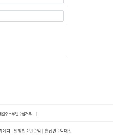
메일주소무단수집거부
|
일리메디 | 발행인 : 안순범 | 편집인 : 박대진