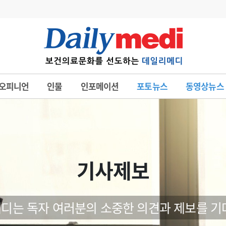
변경
사고
수첩
오피니언
인물
인포메이션
포토뉴스
동영상뉴스
계
6
관리급여 실시
7
지필공 지원책
8
수련환경 개선
9
의과대학 입시
기사제보
10
약가인하
유권해석
정책/통계
공시
디는 독자 여러분의 소중한 의견과 제보를 기