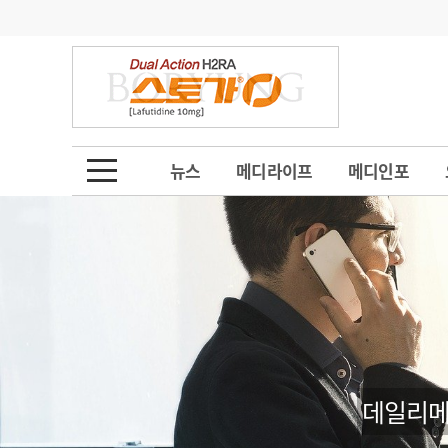
기부
모집
메디인포
인사
부음
오피니언
칼럼
건강정보
금주의 검색어
인물
초대석
피플
뉴스
메디라이프
메디인포
1
의사인력 수급 추
동영상뉴스
2
성분명 처방
포토뉴스
포토뉴스
3
AI의료
4
전공의 모집 결과
메디 Hospital
지역병원
중소병원
5
의사국시 합격률
인포메이션
행정처분
판례
데일리메
학회·연수강좌
학회/연수강좌
행사