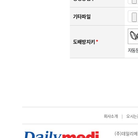
기타파일
숫자음성듣기
새로고침
도배방지키
*
자동등
회사소개
오시는
|
(주)데일리메디