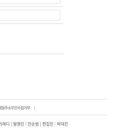
메일주소무단수집거부
|
일리메디 | 발행인 : 안순범 | 편집인 : 박대진