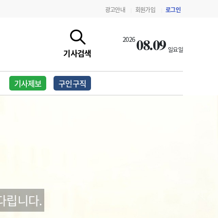
광고안내
회원가입
로그인
|
|
08.09
2026
일요일
기사검색
기사제보
구인구직
지침·기준·평가
약제급여 심사 결과
다립니다.