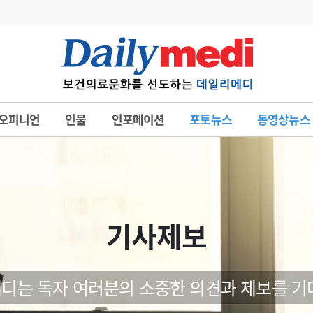
변경
사고
수첩
오피니언
인물
인포메이션
포토뉴스
동영상뉴스
계
6
관리급여 실시
7
지필공 지원책
8
수련환경 개선
9
의과대학 입시
기사제보
10
약가인하
유권해석
정책/통계
공시
디는 독자 여러분의 소중한 의견과 제보를 기