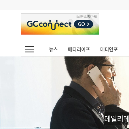
기부
모집
메디인포
인사
부음
오피니언
칼럼
건강정보
금주의 검색어
인물
초대석
피플
뉴스
메디라이프
메디인포
1
의사인력 수급 추
동영상뉴스
2
성분명 처방
포토뉴스
포토뉴스
3
AI의료
4
전공의 모집 결과
메디 Hospital
지역병원
중소병원
5
의사국시 합격률
인포메이션
행정처분
판례
데일리메
학회·연수강좌
학회/연수강좌
행사