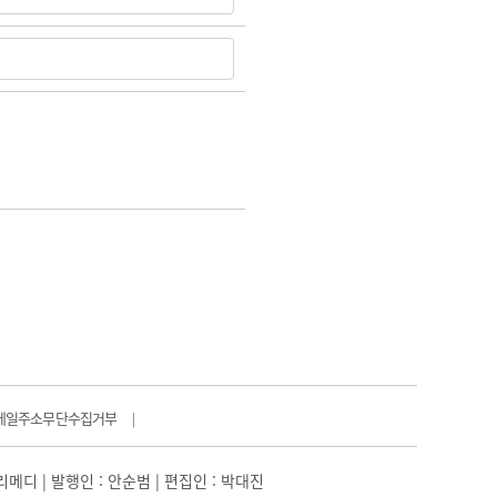
메일주소무단수집거부
|
일리메디 | 발행인 : 안순범 | 편집인 : 박대진