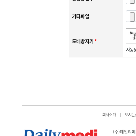
기타파일
숫자음성듣기
새로고침
도배방지키
*
자동등
회사소개
오시는
|
(주)데일리메디