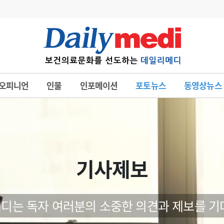
변경
사고
수첩
오피니언
인물
인포메이션
포토뉴스
동영상뉴스
계
6
관리급여 실시
7
지필공 지원책
8
수련환경 개선
9
의과대학 입시
기사제보
10
약가인하
유권해석
정책/통계
공시
디는 독자 여러분의 소중한 의견과 제보를 기