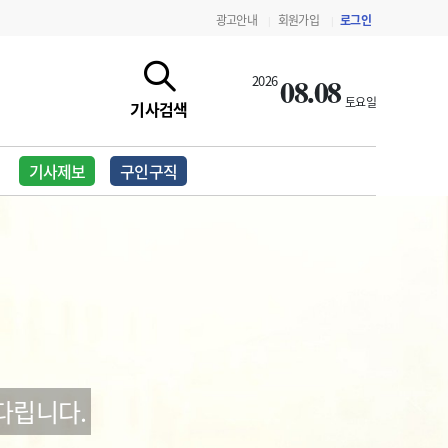
광고안내
회원가입
로그인
|
|
08.08
2026
토요일
기사검색
기사제보
구인구직
지침·기준·평가
약제급여 심사 결과
다립니다.