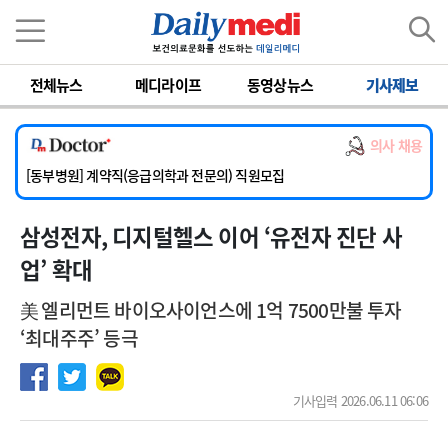
이름
비밀번호
전체뉴스
메디라이프
동영상뉴스
기사제보
[서울아산병원] 2026년 하반기 인턴 모집
[영남대학교의료원] 마취통증의학과 임기제 임상의사 채용
의사 채용
[충남대학교병원] 소아청소년과(소아응급전담) 계약직 의사 공개채용
[동부병원] 계약직(응급의학과 전문의) 직원모집
[이대목동병원] 하반기 전공의(레지던트1년차) 모집
삼성전자, 디지털헬스 이어 ‘유전자 진단 사
[서울아산병원] 2026년 하반기 인턴 모집
[영남대학교의료원] 마취통증의학과 임기제 임상의사 채용
업’ 확대
美 엘리먼트 바이오사이언스에 1억 7500만불 투자
‘최대주주’ 등극
기사입력 2026.06.11 06:06