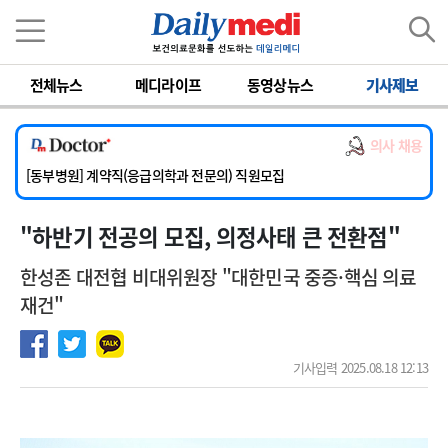
이름
비밀번호
전체뉴스
메디라이프
동영상뉴스
기사제보
[서울아산병원] 2026년 하반기 인턴 모집
[영남대학교의료원] 마취통증의학과 임기제 임상의사 채용
의사 채용
[충남대학교병원] 소아청소년과(소아응급전담) 계약직 의사 공개채용
[동부병원] 계약직(응급의학과 전문의) 직원모집
[이대목동병원] 하반기 전공의(레지던트1년차) 모집
"하반기 전공의 모집, 의정사태 큰 전환점"
[서울아산병원] 2026년 하반기 인턴 모집
[영남대학교의료원] 마취통증의학과 임기제 임상의사 채용
한성존 대전협 비대위원장 "대한민국 중증·핵심 의료
재건"
기사입력 2025.08.18 12:13