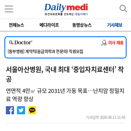
이름
비밀번호
전체뉴스
메디라이프
동영상뉴스
기사제보
[서울아산병원] 2026년 하반기 인턴 모집
[영남대학교의료원] 마취통증의학과 임기제 임상의사 채용
의사 채용
[충남대학교병원] 소아청소년과(소아응급전담) 계약직 의사 공개채용
[동부병원] 계약직(응급의학과 전문의) 직원모집
[이대목동병원] 하반기 전공의(레지던트1년차) 모집
서울아산병원, 국내 최대 ‘중입자치료센터’ 착
[서울아산병원] 2026년 하반기 인턴 모집
[영남대학교의료원] 마취통증의학과 임기제 임상의사 채용
공
연면적 4만㎡ 규모 2031년 가동 목표…난치암 정밀치
료 역량 향상
기사입력 2026.06.11 11:43