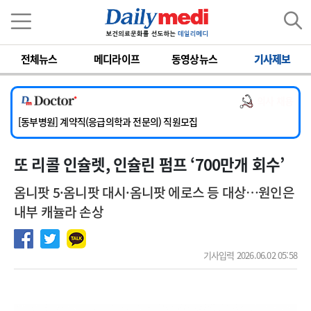
이름
비밀번호
전체뉴스
메디라이프
동영상뉴스
기사제보
[서울아산병원] 2026년 하반기 인턴 모집
[영남대학교의료원] 마취통증의학과 임기제 임상의사 채용
의사 채용
[충남대학교병원] 소아청소년과(소아응급전담) 계약직 의사 공개채용
[동부병원] 계약직(응급의학과 전문의) 직원모집
[이대목동병원] 하반기 전공의(레지던트1년차) 모집
또 리콜 인슐렛, 인슐린 펌프 ‘700만개 회수’
[서울아산병원] 2026년 하반기 인턴 모집
[영남대학교의료원] 마취통증의학과 임기제 임상의사 채용
옴니팟 5·옴니팟 대시·옴니팟 에로스 등 대상…원인은
내부 캐뉼라 손상
기사입력 2026.06.02 05:58