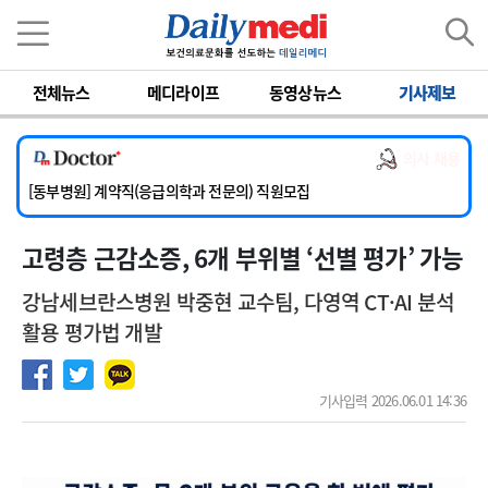
이름
비밀번호
전체뉴스
메디라이프
동영상뉴스
기사제보
[서울아산병원] 2026년 하반기 인턴 모집
[영남대학교의료원] 마취통증의학과 임기제 임상의사 채용
의사 채용
[충남대학교병원] 소아청소년과(소아응급전담) 계약직 의사 공개채용
[동부병원] 계약직(응급의학과 전문의) 직원모집
[이대목동병원] 하반기 전공의(레지던트1년차) 모집
고령층 근감소증, 6개 부위별 ‘선별 평가’ 가능
[서울아산병원] 2026년 하반기 인턴 모집
[영남대학교의료원] 마취통증의학과 임기제 임상의사 채용
강남세브란스병원 박중현 교수팀, 다영역 CT·AI 분석
활용 평가법 개발
기사입력 2026.06.01 14:36