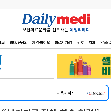
변경
사고
수첩
학회
의대/전공의
제약·바이오
의료기기/IT
간호
치과
약국/
계
6
관리급여 실시
7
지필공 지원책
~2026-08-31
8
수련환경 개선
채용시까지
9
의과대학 입시
 공개채용
채용시까지
10
약가인하
유권해석
정책/통계
공시
채용시까지
~2026-08-15