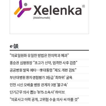
e-談
"의료일원화 유일한 방법은 한의학과 폐과"
홍승권 심평원장 " 초고가 신약, 엄격한 사후 검증"
공공병원 발목 예타…李대통령 "제도 개편 검토"
부산대병원 환자경험평가 3등급 '최하위' 굴욕
인천 시신 오배출 병원 관계자 3명 '불구속'
단기근무 의사 뽑는 'BTS 소속사' 하이브
"의료사고 이력 공개, 고위험 수술 의사 씨 마를 것"