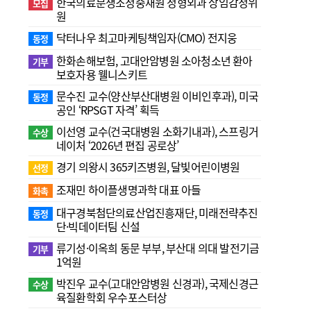
한국의료분쟁조정중재원 정형외과 상임감정위
모집
원
닥터나우 최고마케팅책임자(CMO) 전지웅
동정
한화손해보험, 고대안암병원 소아청소년 환아
기부
보호자용 웰니스키트
문수진 교수( 양산부산대병원 이비인후과), 미국
동정
공인 ‘RPSGT 자격’ 획득
이선영 교수(건국대병원 소화기내과), 스프링거
수상
네이처 ‘2026년 편집 공로상’
경기 의왕시 365키즈병원, 달빛어린이병원
선정
조재민 하이플생명과학 대표 아들
화촉
대구경북첨단의료산업진흥재단, 미래전략추진
동정
단·빅데이터팀 신설
류기성·이옥희 동문 부부, 부산대 의대 발전기금
기부
1억원
박진우 교수(고대안암병원 신경과), 국제신경근
수상
육질환학회 우수포스터상