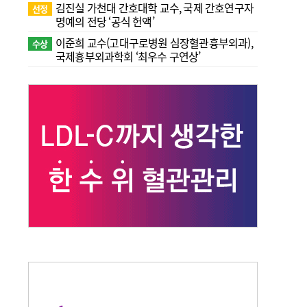
김진실 가천대 간호대학 교수, 국제 간호연구자
선정
명예의 전당 ‘공식 헌액’
이준희 교수(고대구로병원 심장혈관흉부외과),
수상
국제흉부외과학회 ‘최우수 구연상’