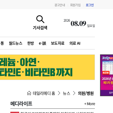
광고안내
회원가입
로그인
|
|
08.09
2026
일요일
기사검색
유통
월드뉴스
한방
e-談
보도자료
의료 AI
지침·기준·평가
약제급여 심사 결과
데일리메디 홈
뉴스
의원/병원
메디라이프
+ More