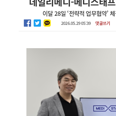
데일리메디-메디스태프 
2026년 하반기 인턴 모집
고객센터
회사소개
법적고지
이달 28일 ‘전략적 업무협약’ 
마취통증의학과 임기제 임상의사 채용
2026.05.29 05:39
댓글쓰기