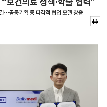
“보건의료 정책·학술 협력”
~2026-08-31
광고안내
체결…공동기획 등 다각적 협업 모델 창출
채용시까지