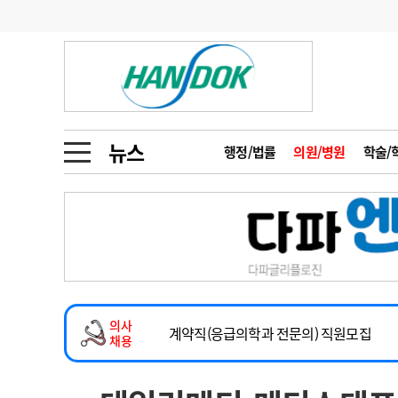
기부
모집
메디인포
인사
부음
오피니언
칼럼
건강정보
금주의 검색어
인물
초대석
피플
뉴스
행정/법률
의원/병원
학술/
1
의사인력 수급 추
동영상뉴스
2
성분명 처방
2026년 하반기 인턴 모집
포토뉴스
포토뉴스
3
AI의료
마취통증의학과 임기제 임상의사 채용
4
전공의 모집 결과
메디 Hospital
지역병원
중소병원
소아청소년과(소아응급전담) 계약직 의사
5
의사국시 합격률
의사
인포메이션
행정처분
판례
계약직(응급의학과 전문의) 직원모집
채용
하반기 전공의(레지던트1년차) 모집
학회·연수강좌
학회/연수강좌
행사