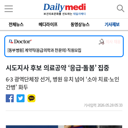
이름
비밀번호
전체뉴스
메디라이프
동영상뉴스
기사제보
[서울아산병원] 2026년 하반기 인턴 모집
[영남대학교의료원] 마취통증의학과 임기제 임상의사 채용
의사 채용
[충남대학교병원] 소아청소년과(소아응급전담) 계약직 의사 공개채용
[동부병원] 계약직(응급의학과 전문의) 직원모집
[이대목동병원] 하반기 전공의(레지던트1년차) 모집
시도지사 후보 의료공약 ‘응급·돌봄’ 집중
[서울아산병원] 2026년 하반기 인턴 모집
[영남대학교의료원] 마취통증의학과 임기제 임상의사 채용
6·3 광역단체장 선거, 병원 유치 넘어 ‘소아 치료·노인
간병’ 화두
기사입력 2026.05.28 05:33