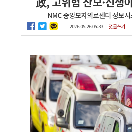
政, 고위험 산모·신생아
2026년 하반기 인턴 모집
고객센터
회사소개
법적고지
NMC 중앙모자의료센터 정보시스
마취통증의학과 임기제 임상의사 채용
2026.05.26 05:33
댓글쓰기