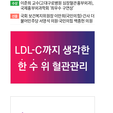
이준희 교수(고대구로병원 심장혈관흉부외과),
수상
국제흉부외과학회 ‘최우수 구연상’
국회 보건복지위원장 이만희(국민의힘)-간사 더
선출
불어민주당 서영석 의원·국민의힘 백종헌 의원