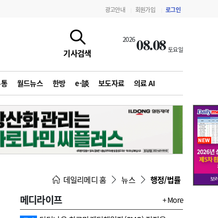
광고안내
회원가입
로그인
|
|
08.08
2026
토요일
기사검색
유통
월드뉴스
한방
e-談
보도자료
의료 AI
지침·기준·평가
약제급여 심사 결과
데일리메디 홈
뉴스
행정/법률
메디라이프
+ More