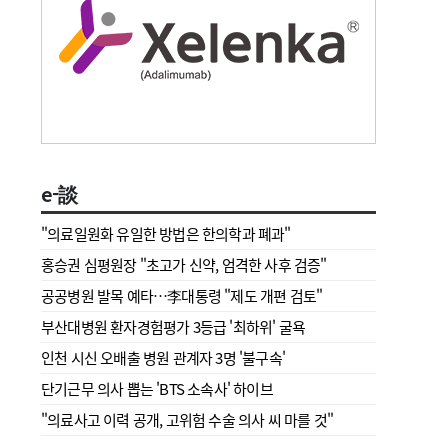
e-談
"의료일원화 유일한 방법은 한의학과 폐과"
홍승권 심평원장 " 초고가 신약, 엄격한 사후 검증"
공공병원 발목 예타…李대통령 "제도 개편 검토"
부산대병원 환자경험평가 3등급 '최하위' 굴욕
인천 시신 오배출 병원 관계자 3명 '불구속'
단기근무 의사 뽑는 'BTS 소속사' 하이브
"의료사고 이력 공개, 고위험 수술 의사 씨 마를 것"