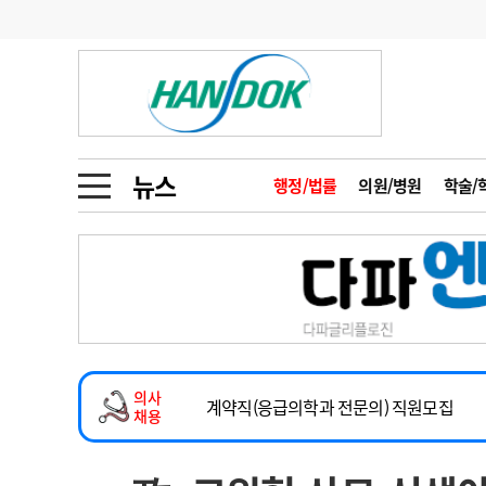
기부
모집
메디인포
인사
부음
오피니언
칼럼
건강정보
금주의 검색어
인물
초대석
피플
뉴스
행정/법률
의원/병원
학술/
1
의사인력 수급 추
동영상뉴스
2
성분명 처방
2026년 하반기 인턴 모집
포토뉴스
포토뉴스
3
AI의료
마취통증의학과 임기제 임상의사 채용
4
전공의 모집 결과
메디 Hospital
지역병원
중소병원
소아청소년과(소아응급전담) 계약직 의사
5
의사국시 합격률
의사
인포메이션
행정처분
판례
계약직(응급의학과 전문의) 직원모집
채용
하반기 전공의(레지던트1년차) 모집
학회·연수강좌
학회/연수강좌
행사