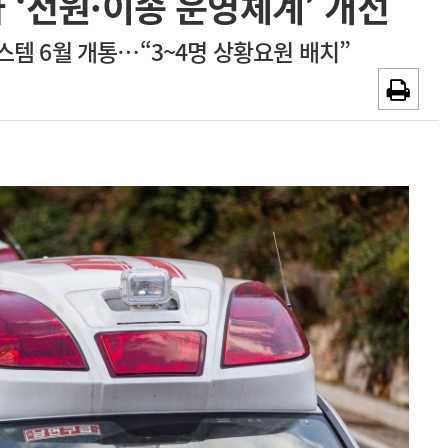
 ‘전원·이송 운영체계’ 개선
~2026-08-31
광고안내
템 6월 개통…“3~4명 상황요원 배치”
채용시까지