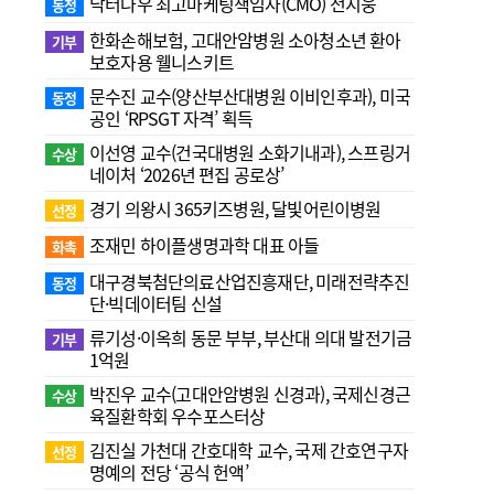
닥터나우 최고마케팅책임자(CMO) 전지웅
동정
한화손해보험, 고대안암병원 소아청소년 환아
기부
보호자용 웰니스키트
문수진 교수( 양산부산대병원 이비인후과), 미국
동정
공인 ‘RPSGT 자격’ 획득
이선영 교수(건국대병원 소화기내과), 스프링거
수상
네이처 ‘2026년 편집 공로상’
경기 의왕시 365키즈병원, 달빛어린이병원
선정
조재민 하이플생명과학 대표 아들
화촉
대구경북첨단의료산업진흥재단, 미래전략추진
동정
단·빅데이터팀 신설
류기성·이옥희 동문 부부, 부산대 의대 발전기금
기부
1억원
박진우 교수(고대안암병원 신경과), 국제신경근
수상
육질환학회 우수포스터상
김진실 가천대 간호대학 교수, 국제 간호연구자
선정
명예의 전당 ‘공식 헌액’