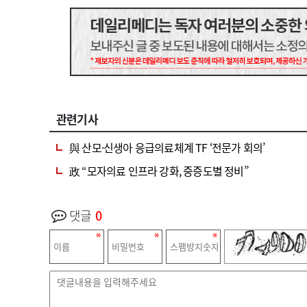
관련기사
與 산모·신생아 응급의료체계 TF ‘전문가 회의’
政 “모자의료 인프라 강화, 중증도별 정비”
댓글
0