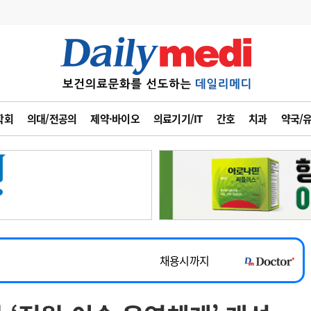
변경
사고
수첩
학회
의대/전공의
제약·바이오
의료기기/IT
간호
치과
약국/
계
6
관리급여 실시
7
지필공 지원책
~2026-08-31
8
수련환경 개선
채용시까지
9
의과대학 입시
 공개채용
채용시까지
10
약가인하
유권해석
정책/통계
공시
채용시까지
~2026-08-15