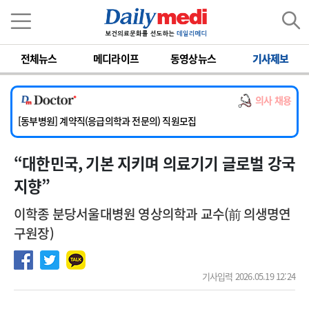
이름
비밀번호
전체뉴스
메디라이프
동영상뉴스
기사제보
[서울아산병원] 2026년 하반기 인턴 모집
[영남대학교의료원] 마취통증의학과 임기제 임상의사 채용
의사 채용
[충남대학교병원] 소아청소년과(소아응급전담) 계약직 의사 공개채용
[동부병원] 계약직(응급의학과 전문의) 직원모집
[이대목동병원] 하반기 전공의(레지던트1년차) 모집
“대한민국, 기본 지키며 의료기기 글로벌 강국
[서울아산병원] 2026년 하반기 인턴 모집
[영남대학교의료원] 마취통증의학과 임기제 임상의사 채용
지향”
이학종 분당서울대병원 영상의학과 교수(前 의생명연
구원장)
기사입력 2026.05.19 12:24