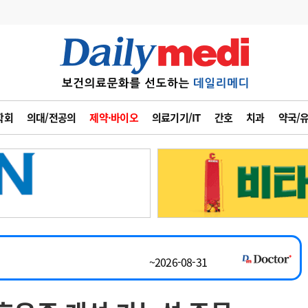
변경
사고
수첩
학회
의대/전공의
제약·바이오
의료기기/IT
간호
치과
약국/
~2026-08-31
계
6
관리급여 실시
채용시까지
7
지필공 지원책
 공개채용
채용시까지
8
수련환경 개선
채용시까지
9
의과대학 입시
~2026-08-15
10
약가인하
유권해석
정책/통계
공시
~2026-08-31
채용시까지