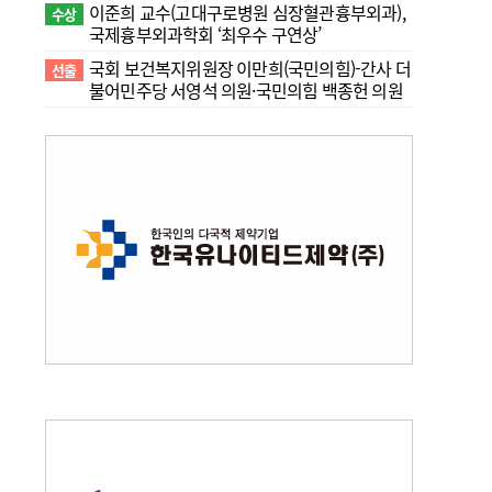
이준희 교수(고대구로병원 심장혈관흉부외과),
수상
국제흉부외과학회 ‘최우수 구연상’
국회 보건복지위원장 이만희(국민의힘)-간사 더
선출
불어민주당 서영석 의원·국민의힘 백종헌 의원