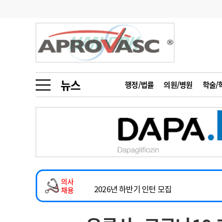
기부
모집
메디인포
인사
부음
오피니언
칼럼
건강정보
금주의 검색어
인물
초대석
피플
뉴스
행정/법률
의원/병원
학술/
2026년 하반기 인턴 모집
1
의사인력 수급 추
동영상뉴스
마취통증의학과 임기제 임상의사 채용
2
성분명 처방
소아청소년과(소아응급전담) 계약직 의사
포토뉴스
포토뉴스
3
AI의료
계약직(응급의학과 전문의) 직원모집
4
전공의 모집 결과
메디 Hospital
지역병원
중소병원
하반기 전공의(레지던트1년차) 모집
5
의사국시 합격률
의사
인포메이션
행정처분
판례
2026년 하반기 인턴 모집
채용
마취통증의학과 임기제 임상의사 채용
학회·연수강좌
학회/연수강좌
행사