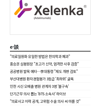
e-談
"의료일원화 유일한 방법은 한의학과 폐과"
홍승권 심평원장 " 초고가 신약, 엄격한 사후 검증"
공공병원 발목 예타…李대통령 "제도 개편 검토"
부산대병원 환자경험평가 3등급 '최하위' 굴욕
인천 시신 오배출 병원 관계자 3명 '불구속'
단기근무 의사 뽑는 'BTS 소속사' 하이브
"의료사고 이력 공개, 고위험 수술 의사 씨 마를 것"