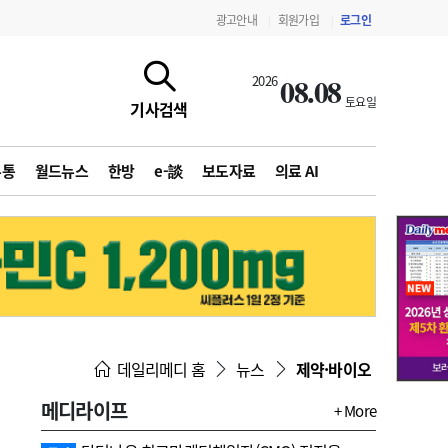
광고안내
회원가입
로그인
|
|
08.08
2026
토요일
기사검색
유통
월드뉴스
한방
e-談
보도자료
의료 AI
지침·기준·평가
약제급여 심사 결과
데일리메디 홈
뉴스
제약·바이오
메디라이프
+ More