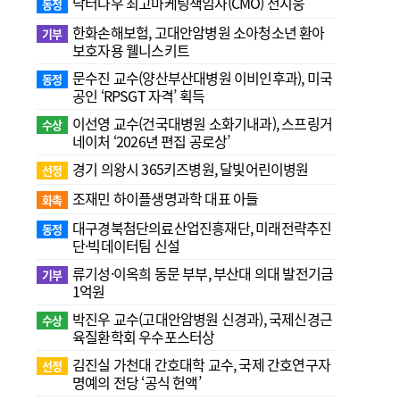
닥터나우 최고마케팅책임자(CMO) 전지웅
동정
한화손해보험, 고대안암병원 소아청소년 환아
기부
보호자용 웰니스키트
문수진 교수( 양산부산대병원 이비인후과), 미국
동정
공인 ‘RPSGT 자격’ 획득
이선영 교수(건국대병원 소화기내과), 스프링거
수상
네이처 ‘2026년 편집 공로상’
경기 의왕시 365키즈병원, 달빛어린이병원
선정
조재민 하이플생명과학 대표 아들
화촉
대구경북첨단의료산업진흥재단, 미래전략추진
동정
단·빅데이터팀 신설
류기성·이옥희 동문 부부, 부산대 의대 발전기금
기부
1억원
박진우 교수(고대안암병원 신경과), 국제신경근
수상
육질환학회 우수포스터상
김진실 가천대 간호대학 교수, 국제 간호연구자
선정
명예의 전당 ‘공식 헌액’