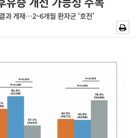
 후유증 개선 가능성 주목
광고안내
과 게재…2~6개월 환자군 ‘호전’