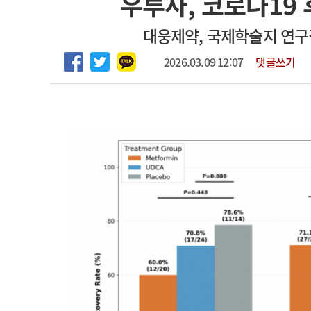
우루사, 코로나19
고객센터
회사소개
법적고지
대웅제약, 국제학술지 연구결
2026.03.09 12:07
댓글쓰기