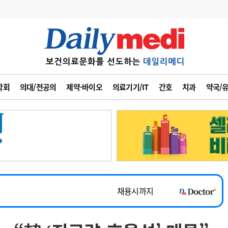
변경
사고
수첩
학회
의대/전공의
제약·바이오
의료기기/IT
간호
치과
약국/
계
6
관리급여 실시
7
지필공 지원책
~2026-08-31
8
수련환경 개선
채용시까지
9
의과대학 입시
 공개채용
채용시까지
10
약가인하
유권해석
정책/통계
공시
채용시까지
~2026-08-15