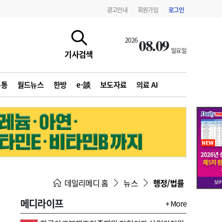
광고안내
회원가입
로그인
|
|
08.09
2026
일요일
기사검색
유통
월드뉴스
한방
e-談
보도자료
의료 AI
지침·기준·평가
약제급여 심사 결과
데일리메디 홈
뉴스
행정/법률
메디라이프
+ More