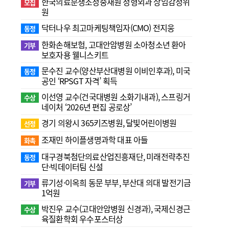
한국의료분쟁조정중재원 정형외과 상임감정위
모집
원
닥터나우 최고마케팅책임자(CMO) 전지웅
동정
한화손해보험, 고대안암병원 소아청소년 환아
기부
보호자용 웰니스키트
문수진 교수( 양산부산대병원 이비인후과), 미국
동정
공인 ‘RPSGT 자격’ 획득
이선영 교수(건국대병원 소화기내과), 스프링거
수상
네이처 ‘2026년 편집 공로상’
경기 의왕시 365키즈병원, 달빛어린이병원
선정
조재민 하이플생명과학 대표 아들
화촉
대구경북첨단의료산업진흥재단, 미래전략추진
동정
단·빅데이터팀 신설
류기성·이옥희 동문 부부, 부산대 의대 발전기금
기부
1억원
박진우 교수(고대안암병원 신경과), 국제신경근
수상
육질환학회 우수포스터상