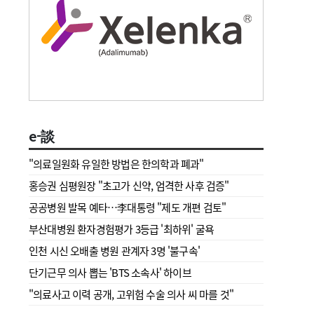
e-談
"의료일원화 유일한 방법은 한의학과 폐과"
홍승권 심평원장 " 초고가 신약, 엄격한 사후 검증"
공공병원 발목 예타…李대통령 "제도 개편 검토"
부산대병원 환자경험평가 3등급 '최하위' 굴욕
인천 시신 오배출 병원 관계자 3명 '불구속'
단기근무 의사 뽑는 'BTS 소속사' 하이브
"의료사고 이력 공개, 고위험 수술 의사 씨 마를 것"