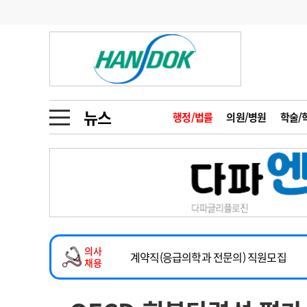
기부
모집
메디인포
인사
부음
오피니언
칼럼
건강정보
금주의 검색어
인물
초대석
피플
뉴스
행정/법률
의원/병원
학술/
1
의사인력 수급 추
동영상뉴스
2
성분명 처방
2026년 하반기 인턴 모집
포토뉴스
포토뉴스
3
AI의료
마취통증의학과 임기제 임상의사 채용
4
전공의 모집 결과
메디 Hospital
지역병원
중소병원
소아청소년과(소아응급전담) 계약직 의사
5
의사국시 합격률
의사
인포메이션
행정처분
판례
계약직(응급의학과 전문의) 직원모집
채용
하반기 전공의(레지던트1년차) 모집
학회·연수강좌
학회/연수강좌
행사