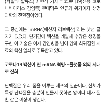
(
서울
=
연합뉴스
)
최현석 기자
=
코로나
19(
신종 코로
나바이러스 감염증
)
팬데믹은 인류의 위기이자 생명
과학의 전환점이었다
.
그 중심에는
'mRNA(
메신저 리보핵산
)'
라는 낯선 글
자가 있었다
.
단기간에 백신을 개발해 수많은 생명을
구한 이 기술은 이제 감염병을 넘어 암과 희귀질환 치
료의 핵심 열쇠로 주목받고 있다
.
코로나
19
백신이 연
mRNA
혁명…플랫폼 의약 시대
로 진화
단백질은 우리 몸을 이루는 세포의 일꾼이다
.
신체가
특정 단백질을 충분히 만들지 못하면 암이나 대사 질
환 같은 이상이 생긴다
.