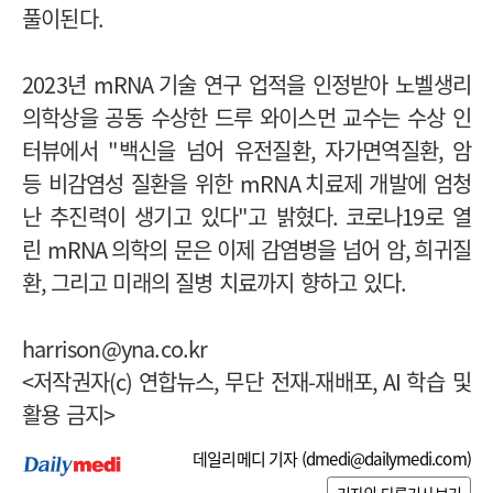
풀이된다
.
2023
년
mRNA
기술 연구 업적을 인정받아 노벨생리
의학상을 공동 수상한 드루 와이스먼 교수는 수상 인
터뷰에서
"
백신을 넘어 유전질환
,
자가면역질환
,
암
등 비감염성 질환을 위한
mRNA
치료제 개발에 엄청
난 추진력이 생기고 있다
"
고 밝혔다
.
코로나
19
로 열
린
mRNA
의학의 문은 이제 감염병을 넘어 암
,
희귀질
환
,
그리고 미래의 질병 치료까지 향하고 있다
.
harrison@yna.co.kr
<
저작권자
(c)
연합뉴스
,
무단 전재
-
재배포
, AI
학습 및
활용 금지
>
데일리메디 기자 (
dmedi@dailymedi.com
)