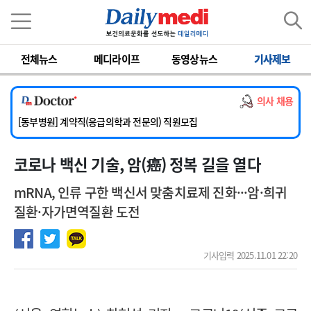
이름
비밀번호
전체뉴스
메디라이프
동영상뉴스
기사제보
[서울아산병원] 2026년 하반기 인턴 모집
[영남대학교의료원] 마취통증의학과 임기제 임상의사 채용
의사 채용
[충남대학교병원] 소아청소년과(소아응급전담) 계약직 의사 공개채용
[동부병원] 계약직(응급의학과 전문의) 직원모집
[이대목동병원] 하반기 전공의(레지던트1년차) 모집
코로나 백신 기술, 암(癌) 정복 길을 열다
[서울아산병원] 2026년 하반기 인턴 모집
[영남대학교의료원] 마취통증의학과 임기제 임상의사 채용
mRNA, 인류 구한 백신서 맞춤치료제 진화···암·희귀
질환·자가면역질환 도전
기사입력 2025.11.01 22:20