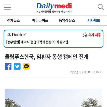
이름
비밀번호
전체뉴스
메디라이프
동영상뉴스
기사제보
[서울아산병원] 2026년 하반기 인턴 모집
[영남대학교의료원] 마취통증의학과 임기제 임상의사 채용
의사 채용
[충남대학교병원] 소아청소년과(소아응급전담) 계약직 의사 공개채용
[동부병원] 계약직(응급의학과 전문의) 직원모집
[이대목동병원] 하반기 전공의(레지던트1년차) 모집
올림푸스한국, 암환자 동행 캠페인 전개
[서울아산병원] 2026년 하반기 인턴 모집
[영남대학교의료원] 마취통증의학과 임기제 임상의사 채용
기사입력 2025.09.30 16:13