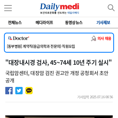
이름
비밀번호
전체뉴스
메디라이프
동영상뉴스
기사제보
[서울아산병원] 2026년 하반기 인턴 모집
[영남대학교의료원] 마취통증의학과 임기제 임상의사 채용
의사 채용
[충남대학교병원] 소아청소년과(소아응급전담) 계약직 의사 공개채용
[동부병원] 계약직(응급의학과 전문의) 직원모집
[이대목동병원] 하반기 전공의(레지던트1년차) 모집
"대장내시경 검사, 45~74세 10년 주기 실시"
[서울아산병원] 2026년 하반기 인턴 모집
[영남대학교의료원] 마취통증의학과 임기제 임상의사 채용
국립암센터, 대장암 검진 권고안 개정 공청회서 초안
공개
기사입력 2025.07.16 08:56