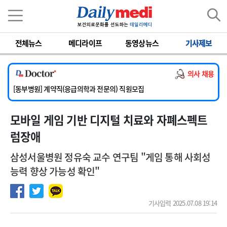
이름
비밀번호
전체뉴스
메디라이프
동영상뉴스
기사제보
[서울아산병원] 2026년 하반기 인턴 모집
[영남대학교의료원] 마취통증의학과 임기제 임상의사 채용
의사 채용
[충남대학교병원] 소아청소년과(소아응급전담) 계약직 의사 공개채용
[동부병원] 계약직(응급의학과 전문의) 직원모집
[이대목동병원] 하반기 전공의(레지던트1년차) 모집
모바일 게임 기반 디지털 치료와 자폐스펙트
[서울아산병원] 2026년 하반기 인턴 모집
[영남대학교의료원] 마취통증의학과 임기제 임상의사 채용
럼장애
삼성서울병원 정유숙 교수 연구팀 "게임 통해 사회성
능력 향상 가능성 확인"
기사입력 2025.07.08 19:14