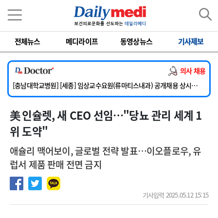
이름
비밀번호
전체뉴스
메디라이프
동영상뉴스
기사제보
[단국대학교병원] 임상전담교원 및 전임의 초빙
[해운대부민병원] [해운대] 2026년 하반기 인턴 모집
의사 채용
[서울아산병원] 건강증진센터 소화기파트 건진교수 초빙
[충남대학교병원] [세종] 임상교수요원(류마티스내과) 공개채용 상시모집
[이대서울병원] 정형외과 일반의 초빙
美 인슐렛, 새 CEO 선임…"당뇨 관리 세계 1
[단국대학교병원] 임상전담교원 및 전임의 초빙
[해운대부민병원] [해운대] 2026년 하반기 인턴 모집
위 도약"
애슐리 맥어보이, 글로벌 전략 발표…이오플로우, 유
럽서 제품 판매 전면 금지
기사입력 2025.05.12 15:15