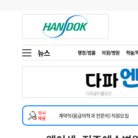
기부
모집
메디인포
인사
부음
오피니언
칼럼
건강정보
금주의 검색어
인물
초대석
피플
뉴스
행정/법률
의원/병원
학술/
1
의사인력 수급 추
동영상뉴스
2
성분명 처방
2026년 하반기 인턴 모집
포토뉴스
포토뉴스
3
AI의료
마취통증의학과 임기제 임상의사 채용
4
전공의 모집 결과
메디 Hospital
지역병원
중소병원
소아청소년과(소아응급전담) 계약직 의사
5
의사국시 합격률
의사
인포메이션
행정처분
판례
계약직(응급의학과 전문의) 직원모집
채용
하반기 전공의(레지던트1년차) 모집
학회·연수강좌
학회/연수강좌
행사