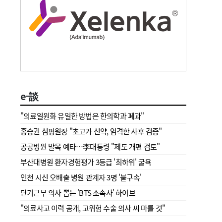
e-談
"의료일원화 유일한 방법은 한의학과 폐과"
홍승권 심평원장 " 초고가 신약, 엄격한 사후 검증"
공공병원 발목 예타…李대통령 "제도 개편 검토"
부산대병원 환자경험평가 3등급 '최하위' 굴욕
인천 시신 오배출 병원 관계자 3명 '불구속'
단기근무 의사 뽑는 'BTS 소속사' 하이브
"의료사고 이력 공개, 고위험 수술 의사 씨 마를 것"