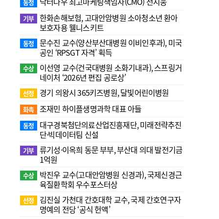
닥터나우 최고마케팅책임자(CMO) 전지웅
동정
한화손해보험, 고대안암병원 소아청소년 환아
기부
보호자용 웰니스키트
문수진 교수( 양산부산대병원 이비인후과), 미국
동정
공인 ‘RPSGT 자격’ 획득
이선영 교수(건국대병원 소화기내과), 스프링거
수상
네이처 ‘2026년 편집 공로상’
경기 의왕시 365키즈병원, 달빛어린이병원
선정
조재민 하이플생명과학 대표 아들
화촉
대구경북첨단의료산업진흥재단, 미래전략추진
동정
단·빅데이터팀 신설
류기성·이옥희 동문 부부, 부산대 의대 발전기금
기부
1억원
박진우 교수(고대안암병원 신경과), 국제신경근
수상
육질환학회 우수포스터상
김진실 가천대 간호대학 교수, 국제 간호연구자
선정
명예의 전당 ‘공식 헌액’