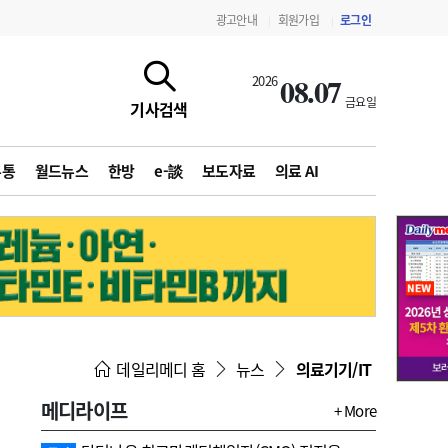
광고안내
회원가입
로그인
|
|
08.07
2026
금요일
기사검색
유통
월드뉴스
한방
e-談
보도자료
의료 AI
지침·기준·평가
약제급여 심사 결과
데일리메디 홈
뉴스
의료기기/IT
메디라이프
+ More