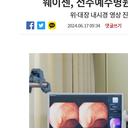
웨이센, 전주예수병원 
2026년 하반기 인턴 모집
고객센터
회사소개
법적고지
위·대장 내시경 영상 
마취통증의학과 임기제 임상의사 채용
2024.06.17 09:34
댓글쓰기