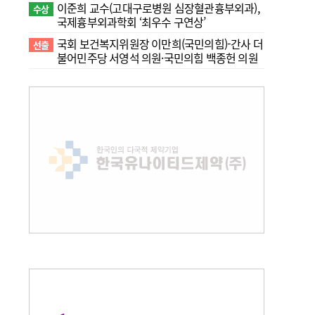
이준희 교수(고대구로병원 심장혈관흉부외과),
수상
국제흉부외과학회 ‘최우수 구연상’
국회 보건복지위원장 이만희(국민의힘)-간사 더
선출
불어민주당 서영석 의원·국민의힘 백종헌 의원