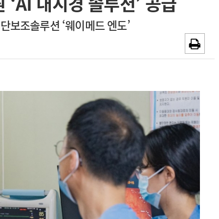
‘AI 내시경 솔루션’ 공급
~2026-08-31
광고안내
진단보조솔루션 ‘웨이메드 엔도’
채용시까지