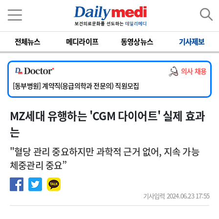
이름
비밀번호
전체뉴스
메디라이프
동영상뉴스
기사제보
[서울아산병원] 2026년 하반기 인턴 모집
[영남대학교의료원] 마취통증의학과 임기제 임상의사 채용
의사 채용
[충남대학교병원] 소아청소년과(소아응급전담) 계약직 의사 공개채용
[동부병원] 계약직(응급의학과 전문의) 직원모집
[이대목동병원] 하반기 전공의(레지던트1년차) 모집
MZ세대 유행하는 'CGM 다이어트' 실제 효과
[서울아산병원] 2026년 하반기 인턴 모집
[영남대학교의료원] 마취통증의학과 임기제 임상의사 채용
는
"혈당 관리 중요하지만 과학적 근거 없어, 지속 가능
체중관리 중요”
기사입력 2024.06.23 17:55