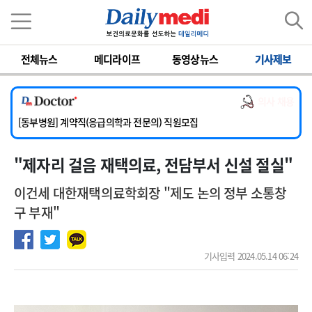
이름
비밀번호
전체뉴스
메디라이프
동영상뉴스
기사제보
[서울아산병원] 2026년 하반기 인턴 모집
[영남대학교의료원] 마취통증의학과 임기제 임상의사 채용
의사 채용
[충남대학교병원] 소아청소년과(소아응급전담) 계약직 의사 공개채용
[동부병원] 계약직(응급의학과 전문의) 직원모집
[이대목동병원] 하반기 전공의(레지던트1년차) 모집
"제자리 걸음 재택의료, 전담부서 신설 절실"
[서울아산병원] 2026년 하반기 인턴 모집
[영남대학교의료원] 마취통증의학과 임기제 임상의사 채용
이건세 대한재택의료학회장 "제도 논의 정부 소통창
구 부재"
기사입력 2024.05.14 06:24