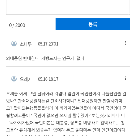
등록
0
/ 2000
소나무
05.17 23:01
의대증원 반대한다. 지방도시는 인구가 없다
으레기
05.16 18:17
으새들 이제 고만 날뛰어라 지겹다 법원이 국민편이지 니들편인줄 알
았나? 간호대증원하는걸 간호사가막냐? 법대증원하면 판검사가막
고? 말이되는행동들을해라 이 싸가지없는것들아 어디서 국민위에 군
림할려고들어? 국민이 없으면 으새질 할수있어? 하는짓거리마다 너
무싸가지가없어 국민이뽑은 대통령, 정부를 비방하고 겁박하고.. 참
그동안 유치해서 봐줄수가 없더라 돈도 좋다마는 먼저 인간이되야지