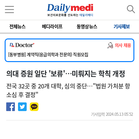
이름
비밀번호
전체뉴스
메디라이프
동영상뉴스
기사제보
[서울아산병원] 2026년 하반기 인턴 모집
[영남대학교의료원] 마취통증의학과 임기제 임상의사 채용
의사 채용
[충남대학교병원] 소아청소년과(소아응급전담) 계약직 의사 공개채용
[동부병원] 계약직(응급의학과 전문의) 직원모집
[이대목동병원] 하반기 전공의(레지던트1년차) 모집
의대 증원 일단 '보류'…미뤄지는 학칙 개정
[서울아산병원] 2026년 하반기 인턴 모집
[영남대학교의료원] 마취통증의학과 임기제 임상의사 채용
전국 32곳 중 20개 대학, 심의 중단…"법원 가처분 항
소심 후 결정"
기사입력 2024.05.13 05:52