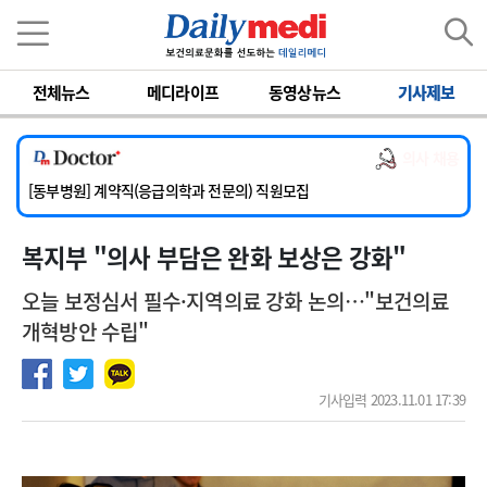
이름
비밀번호
전체뉴스
메디라이프
동영상뉴스
기사제보
[서울아산병원] 2026년 하반기 인턴 모집
[영남대학교의료원] 마취통증의학과 임기제 임상의사 채용
의사 채용
[충남대학교병원] 소아청소년과(소아응급전담) 계약직 의사 공개채용
[동부병원] 계약직(응급의학과 전문의) 직원모집
[이대목동병원] 하반기 전공의(레지던트1년차) 모집
복지부 "의사 부담은 완화 보상은 강화"
[서울아산병원] 2026년 하반기 인턴 모집
[영남대학교의료원] 마취통증의학과 임기제 임상의사 채용
오늘 보정심서 필수·지역의료 강화 논의…"보건의료
개혁방안 수립"
기사입력 2023.11.01 17:39