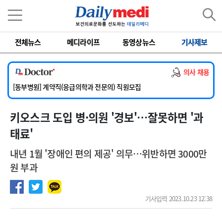
이름
비밀번호
전체뉴스
메디라이프
동영상뉴스
기사제보
[서울아산병원] 2026년 하반기 인턴 모집
[영남대학교의료원] 마취통증의학과 임기제 임상의사 채용
의사 채용
[충남대학교병원] 소아청소년과(소아응급전담) 계약직 의사 공개채용
[동부병원] 계약직(응급의학과 전문의) 직원모집
[이대목동병원] 하반기 전공의(레지던트1년차) 모집
키오스크 도입 병·의원 '경보'…잘못하면 '과
[서울아산병원] 2026년 하반기 인턴 모집
[영남대학교의료원] 마취통증의학과 임기제 임상의사 채용
태료'
내년 1월 '장애인 편의 제공' 의무…위반하면 3000만
원 부과
기사입력 2023.10.23 12:38