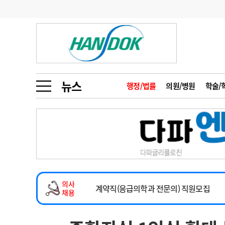
기부
모집
메디인포
인사
부음
오피니언
칼럼
건강정보
금주의 검색어
인물
초대석
피플
뉴스
행정/법률
의원/병원
학술/
1
의사인력 수급 추
동영상뉴스
2
성분명 처방
2026년 하반기 인턴 모집
포토뉴스
포토뉴스
3
AI의료
마취통증의학과 임기제 임상의사 채용
4
전공의 모집 결과
메디 Hospital
지역병원
중소병원
소아청소년과(소아응급전담) 계약직 의사
5
의사국시 합격률
의사
인포메이션
행정처분
판례
계약직(응급의학과 전문의) 직원모집
채용
하반기 전공의(레지던트1년차) 모집
학회·연수강좌
학회/연수강좌
행사