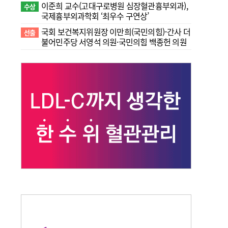
이준희 교수(고대구로병원 심장혈관흉부외과),
수상
국제흉부외과학회 ‘최우수 구연상’
국회 보건복지위원장 이만희(국민의힘)-간사 더
선출
불어민주당 서영석 의원·국민의힘 백종헌 의원