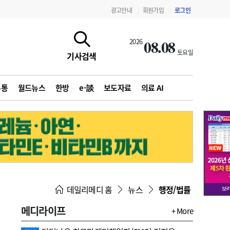
광고안내
회원가입
로그인
|
|
08.08
2026
토요일
기사검색
유통
월드뉴스
한방
e-談
보도자료
의료 AI
지침·기준·평가
약제급여 심사 결과
데일리메디 홈
뉴스
행정/법률
메디라이프
+ More