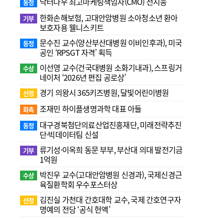
닥터나우 최고마케팅책임자(CMO) 전지웅
동정
한화손해보험, 고대안암병원 소아청소년 환아
기부
보호자용 웰니스키트
문수진 교수( 양산부산대병원 이비인후과), 미국
동정
공인 ‘RPSGT 자격’ 획득
이선영 교수(건국대병원 소화기내과), 스프링거
수상
네이처 ‘2026년 편집 공로상’
경기 의왕시 365키즈병원, 달빛어린이병원
선정
조재민 하이플생명과학 대표 아들
화촉
대구경북첨단의료산업진흥재단, 미래전략추진
동정
단·빅데이터팀 신설
류기성·이옥희 동문 부부, 부산대 의대 발전기금
기부
1억원
박진우 교수(고대안암병원 신경과), 국제신경근
수상
육질환학회 우수포스터상
김진실 가천대 간호대학 교수, 국제 간호연구자
선정
명예의 전당 ‘공식 헌액’