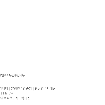
메일주소무단수집거부
|
일리메디 | 발행인 : 안순범 | 편집인 : 박대진
 11월 5일
 |청소년보호책임자 : 박대진