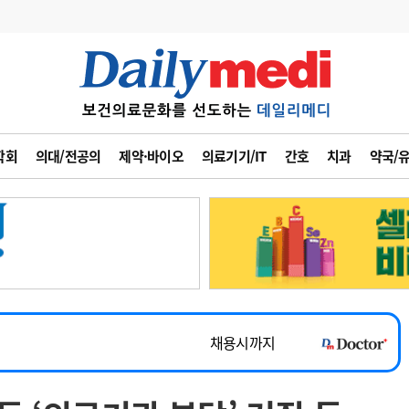
변경
사고
수첩
학회
의대/전공의
제약·바이오
의료기기/IT
간호
치과
약국/
계
6
관리급여 실시
7
지필공 지원책
~2026-08-31
8
수련환경 개선
채용시까지
9
의과대학 입시
 공개채용
채용시까지
10
약가인하
유권해석
정책/통계
공시
채용시까지
~2026-08-15