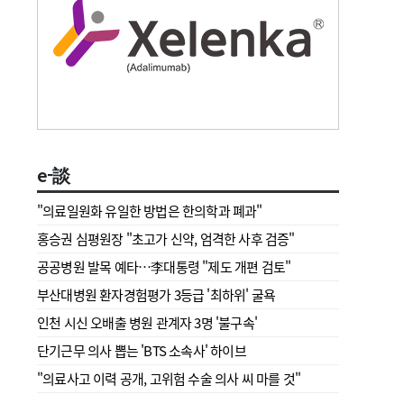
e-談
"의료일원화 유일한 방법은 한의학과 폐과"
홍승권 심평원장 " 초고가 신약, 엄격한 사후 검증"
공공병원 발목 예타…李대통령 "제도 개편 검토"
부산대병원 환자경험평가 3등급 '최하위' 굴욕
인천 시신 오배출 병원 관계자 3명 '불구속'
단기근무 의사 뽑는 'BTS 소속사' 하이브
"의료사고 이력 공개, 고위험 수술 의사 씨 마를 것"