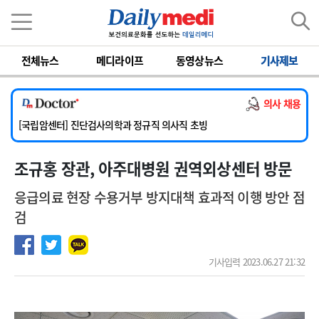
이름
비밀번호
전체뉴스
메디라이프
동영상뉴스
기사제보
[서울아산병원] 2026년 하반기 인턴 모집
[명지병원] 하반기 전공의(인턴) 모집
의사 채용
[동국대학교 경주병원] 내과(소화기, 심장, 내분비), 소아청소년과, 외과, 심장혈관흉부외과, 이비인후과, 병리과 교원 초빙
[국립암센터] 진단검사의학과 정규직 의사직 초빙
[인제대학교해운대백병원] 치과 진료교수 모집 공고
조규홍 장관, 아주대병원 권역외상센터 방문
[서울아산병원] 2026년 하반기 인턴 모집
[명지병원] 하반기 전공의(인턴) 모집
응급의료 현장 수용거부 방지대책 효과적 이행 방안 점
검
기사입력 2023.06.27 21:32