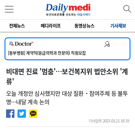
이름
비밀번호
전체뉴스
메디라이프
동영상뉴스
기사제보
[서울아산병원] 2026년 하반기 인턴 모집
[영남대학교의료원] 마취통증의학과 임기제 임상의사 채용
의사 채용
[충남대학교병원] 소아청소년과(소아응급전담) 계약직 의사 공개채용
[동부병원] 계약직(응급의학과 전문의) 직원모집
[이대목동병원] 하반기 전공의(레지던트1년차) 모집
비대면 진료 '멈춤'…보건복지위 법안소위 '계
[서울아산병원] 2026년 하반기 인턴 모집
[영남대학교의료원] 마취통증의학과 임기제 임상의사 채용
류'
오늘 개정안 심사했지만 대상 질환‧참여주체 등 불투
명···내달 계속 논의
기사입력 2023.03.21 18:19