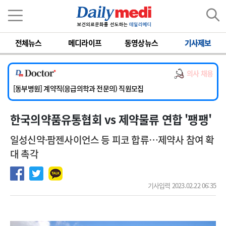
이름
비밀번호
전체뉴스
메디라이프
동영상뉴스
기사제보
[서울아산병원] 2026년 하반기 인턴 모집
[영남대학교의료원] 마취통증의학과 임기제 임상의사 채용
의사 채용
[충남대학교병원] 소아청소년과(소아응급전담) 계약직 의사 공개채용
[동부병원] 계약직(응급의학과 전문의) 직원모집
[이대목동병원] 하반기 전공의(레지던트1년차) 모집
한국의약품유통협회 vs 제약물류 연합 '팽팽'
[서울아산병원] 2026년 하반기 인턴 모집
[영남대학교의료원] 마취통증의학과 임기제 임상의사 채용
일성신약⸱팜젠사이언스 등 피코 합류…제약사 참여 확
대 촉각
기사입력 2023.02.22 06:35