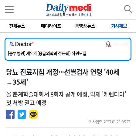
이름
비밀번호
전체뉴스
메디라이프
동영상뉴스
기사제보
[서울아산병원] 2026년 하반기 인턴 모집
[영남대학교의료원] 마취통증의학과 임기제 임상의사 채용
의사 채용
[충남대학교병원] 소아청소년과(소아응급전담) 계약직 의사 공개채용
[동부병원] 계약직(응급의학과 전문의) 직원모집
[이대목동병원] 하반기 전공의(레지던트1년차) 모집
당뇨 진료지침 개정···선별검사 연령 '40세
[서울아산병원] 2026년 하반기 인턴 모집
[영남대학교의료원] 마취통증의학과 임기제 임상의사 채용
→35세'
올 춘계학술대회서 8회차 공개 예정, 약제 '케렌디아'
첫 처방 권고 예정
기사입력 2023.01.21 06:22