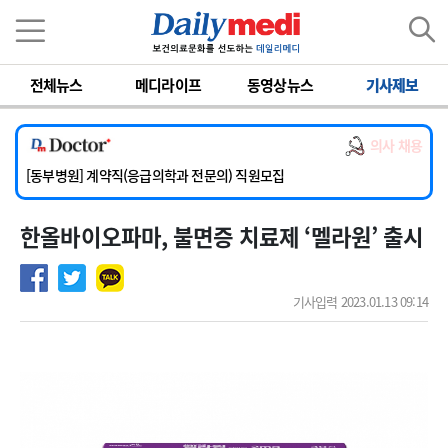
이름
비밀번호
전체뉴스
메디라이프
동영상뉴스
기사제보
[서울아산병원] 2026년 하반기 인턴 모집
[영남대학교의료원] 마취통증의학과 임기제 임상의사 채용
의사 채용
[충남대학교병원] 소아청소년과(소아응급전담) 계약직 의사 공개채용
[동부병원] 계약직(응급의학과 전문의) 직원모집
[이대목동병원] 하반기 전공의(레지던트1년차) 모집
한올바이오파마, 불면증 치료제 ‘멜라원’ 출시
[서울아산병원] 2026년 하반기 인턴 모집
[영남대학교의료원] 마취통증의학과 임기제 임상의사 채용
기사입력 2023.01.13 09:14