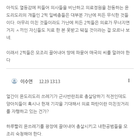
아직도 열등감에 찌들어 의사들을 비난하고 의료정원을 찬동하는 윤
도리도리의 개들인 2찍 일베충들은 대부분 가난에 찌든 무식한 것들
이다. 아무리 미친 것들이라도 가난에 찌든 2찍들은 의료가 무너지면
거지 ㅅ끼인 자신들도 치료 한 본 못받고 뒈질 것이라는 걸 모르나 보
네.
이래서 2찍들은 모조리 끌어내어 땅에 파묻어 매국의 씨를 말려야 한
다
이수연
12.19 13:13
얼간이 윤도리도리 쓰레기가 군사반란죄로 총살당하기 직전인데도
양아치들이 혹시나 헌재 기각을 기대해서 의료 파탄이란 미친짓거리
를 자행하고 있는 건가?
하루빨리 윤쓰레기를 광장에 끌어내어 총살시키고 내한공범들을 모
조리 숙청해야 한다.