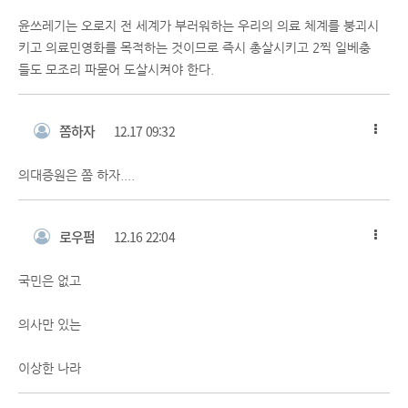
윤쓰레기는 오로지 전 세계가 부러워하는 우리의 의료 체계를 붕괴시
키고 의료민영화를 목적하는 것이므로 즉시 총살시키고 2찍 일베충
들도 모조리 파묻어 도살시켜야 한다.
쫌하자
12.17 09:32
의대증원은 쫌 하자....
로우펌
12.16 22:04
국민은 없고
의사만 있는
이상한 나라