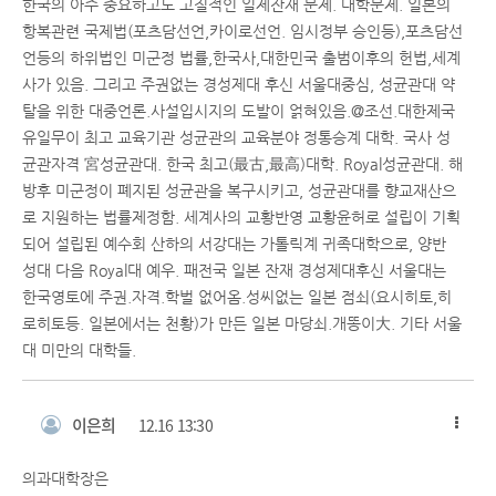
한국의 아주 중요하고도 고질적인 일제잔재 문제. 대학문제. 일본의
항복관련 국제법(포츠담선언,카이로선언. 임시정부 승인등),포츠담선
언등의 하위법인 미군정 법률,한국사,대한민국 출범이후의 헌법,세계
사가 있음. 그리고 주권없는 경성제대 후신 서울대중심, 성균관대 약
탈을 위한 대중언론.사설입시지의 도발이 얽혀있음.@조선.대한제국
유일무이 최고 교육기관 성균관의 교육분야 정통승계 대학. 국사 성
균관자격 宮성균관대. 한국 최고(最古,最高)대학. Royal성균관대. 해
방후 미군정이 폐지된 성균관을 복구시키고, 성균관대를 향교재산으
로 지원하는 법률제정함. 세계사의 교황반영 교황윤허로 설립이 기획
되어 설립된 예수회 산하의 서강대는 가톨릭계 귀족대학으로, 양반
성대 다음 Royal대 예우. 패전국 일본 잔재 경성제대후신 서울대는
한국영토에 주권.자격.학벌 없어옴.성씨없는 일본 점쇠(요시히토,히
로히토등. 일본에서는 천황)가 만든 일본 마당쇠.개똥이大. 기타 서울
대 미만의 대학들.
이은희
12.16 13:30
의과대학장은