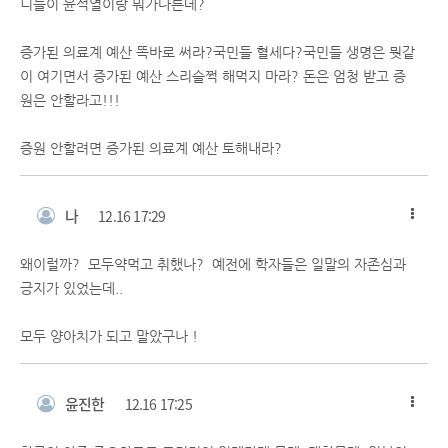
니들이 윤석열이랑 뭐가다른데?
증가된 의료계 예산 똑바로 써라?국민들 혈세다?국민들 생명은 뭣같
이 여기면서 증가된 예산 스리슬쩍 해먹지 마라? 돈은 엄청 받고 증
원은 안할라고!!!
증원 안할려면 증가된 의료계 예산 토해내라?
나
12.16 17:29
왜이럴까? 모두약먹고 취했나? 예전에 학자들은 일말의 자존심과
긍지가 있었는데..
모두 양아치가 되고 말았구나 !
윤진한
12.16 17:25