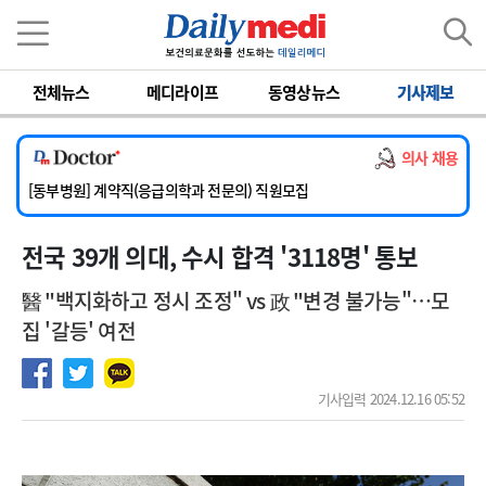
이름
비밀번호
전체뉴스
메디라이프
동영상뉴스
기사제보
[서울아산병원] 2026년 하반기 인턴 모집
[영남대학교의료원] 마취통증의학과 임기제 임상의사 채용
의사 채용
[충남대학교병원] 소아청소년과(소아응급전담) 계약직 의사 공개채용
[동부병원] 계약직(응급의학과 전문의) 직원모집
[이대목동병원] 하반기 전공의(레지던트1년차) 모집
전국 39개 의대, 수시 합격 '3118명' 통보
[서울아산병원] 2026년 하반기 인턴 모집
[영남대학교의료원] 마취통증의학과 임기제 임상의사 채용
醫 "백지화하고 정시 조정" vs 政 "변경 불가능"…모
집 '갈등' 여전
기사입력 2024.12.16 05:52