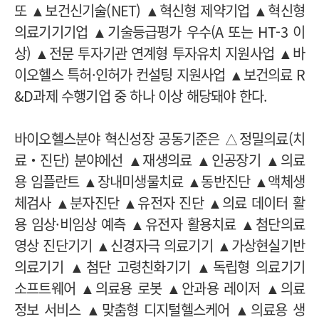
또 ▲보건신기술(NET) ▲혁신형 제약기업 ▲혁신형
의료기기기업 ▲기술등급평가 우수(A 또는 HT-3 이
상) ▲전문 투자기관 연계형 투자유치 지원사업 ▲바
이오헬스 특허·인허가 컨설팅 지원사업 ▲보건의료 R
&D과제 수행기업 중 하나 이상 해당돼야 한다.
바이오헬스분야 혁신성장 공동기준은 △정밀의료(치
료‧진단) 분야에선 ▲재생의료 ▲인공장기 ▲의료
용 임플란트 ▲장내미생물치료 ▲동반진단 ▲액체생
체검사 ▲분자진단 ▲유전자 진단 ▲의료 데이터 활
용 임상·비임상 예측 ▲유전자 활용치료 ▲첨단의료
영상 진단기기 ▲신경자극 의료기기 ▲가상현실기반
의료기기 ▲첨단 고령친화기기 ▲독립형 의료기기
소프트웨어 ▲의료용 로봇 ▲안과용 레이저 ▲의료
정보 서비스 ▲맞춤형 디지털헬스케어 ▲의료용 생