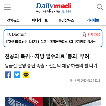
이름
비밀번호
전체뉴스
메디라이프
동영상뉴스
기사제보
[단국대학교병원] 임상전담교원 및 전임의 초빙
[해운대부민병원] [해운대] 2026년 하반기 인턴 모집
의사 채용
[서울아산병원] 건강증진센터 소화기파트 건진교수 초빙
[충남대학교병원] [세종] 임상교수요원(류마티스내과) 공개채용 상시모집
[이대서울병원] 정형외과 일반의 초빙
전공의 복귀…지방 필수의료 '붕괴' 우려
[단국대학교병원] 임상전담교원 및 전임의 초빙
[해운대부민병원] [해운대] 2026년 하반기 인턴 모집
응급실 운영 중단 속출…전문의 채용 하늘의 별 따기
기사입력 2025.08.14 12:24